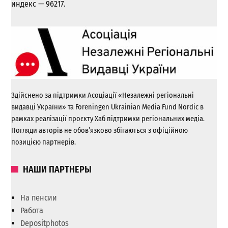
индекс — 96217.
Здійснено за підтримки Асоціації «Незалежні регіональні
видавці України» та Foreningen Ukrainian Media Fund Nordic в
рамках реалізації проєкту Хаб підтримки регіональних медіа.
Погляди авторів не обов’язково збігаються з офіційною
позицією партнерів.
НАШИ ПАРТНЕРЫ
На пенсии
Работа
Depositphotos