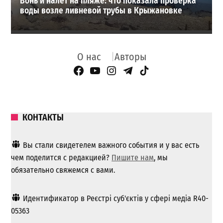
Вонь и налет на пляже: что показала проверка
воды возле ливневой трубы в Крыжановке
О нас
Авторы
Facebook Page
YouTube
Instagram
Telegram
TikTok
КОНТАКТЫ
Вы стали свидетелем важного события и у вас есть
чем поделится с редакцией?
Пишите нам
, мы
обязательно свяжемся с вами.
Идентификатор в Реєстрі суб'єктів у сфері медіа R40-
05363