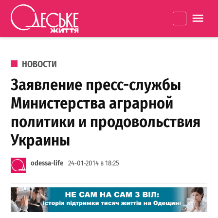
Перейти к содержанию
Одеське
La
життя
ОПУБЛИКОВАНО В
НОВОСТИ
Заявление пресс-службы
Министерства аграрной
политики и продовольствия
Украины
odessa-life
24-01-2014 в 18:25