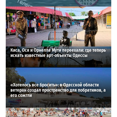
Под Одессой уносит в море ребенка на матрасе и
мужчину: идет спасательная операция
2
28-07-2026 в 17:51
ВИБОР РЕДАКЦИИ
Киса, Ося и Орнелла Мути переехали: где теперь
искать известные арт-объекты Одессы
«Хотелось все бросить»: в Одесской области
ветеран создал пространство для побратимов, а
его сожгли