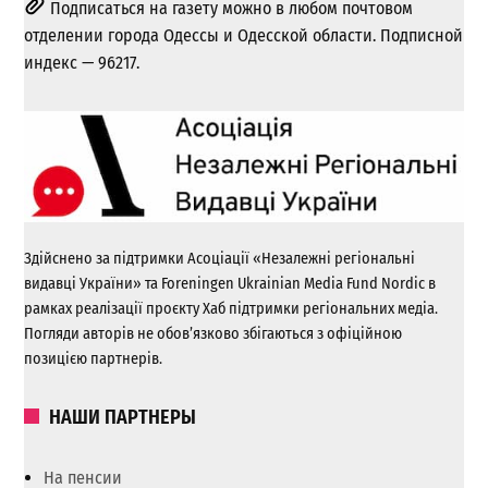
Подписаться на газету можно в любом почтовом
отделении города Одессы и Одесской области. Подписной
индекс — 96217.
Здійснено за підтримки Асоціації «Незалежні регіональні
видавці України» та Foreningen Ukrainian Media Fund Nordic в
рамках реалізації проєкту Хаб підтримки регіональних медіа.
Погляди авторів не обов’язково збігаються з офіційною
позицією партнерів.
НАШИ ПАРТНЕРЫ
На пенсии