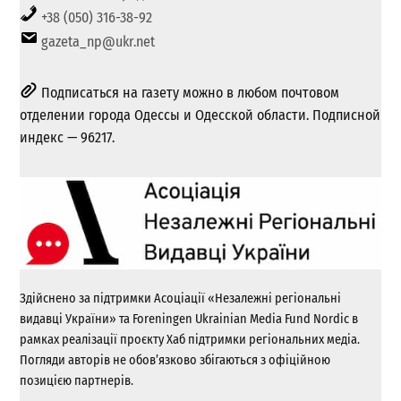
+38 (050) 316-38-92
gazeta_np@ukr.net
Подписаться на газету можно в любом почтовом
отделении города Одессы и Одесской области. Подписной
индекс — 96217.
Здійснено за підтримки Асоціації «Незалежні регіональні
видавці України» та Foreningen Ukrainian Media Fund Nordic в
рамках реалізації проєкту Хаб підтримки регіональних медіа.
Погляди авторів не обов’язково збігаються з офіційною
позицією партнерів.