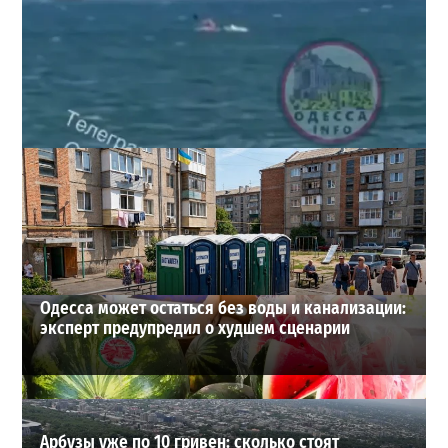
Под Одессой уносит в море ребенка на матрасе и
мужчину: идет спасательная операция
2
28-07-2026 в 17:51
ВИБОР РЕДАКЦИИ
Одесса может остаться без воды и канализации:
эксперт предупредил о худшем сценарии
Арбузы уже по 10 гривен: сколько стоят