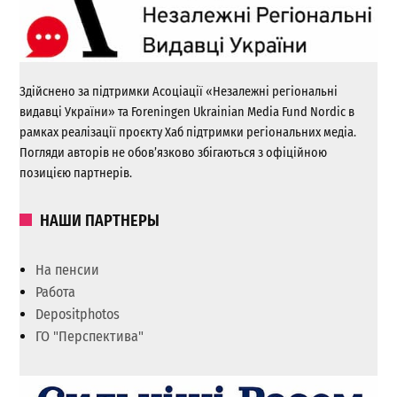
Здійснено за підтримки Асоціації «Незалежні регіональні
видавці України» та Foreningen Ukrainian Media Fund Nordic в
рамках реалізації проєкту Хаб підтримки регіональних медіа.
Погляди авторів не обов’язково збігаються з офіційною
позицією партнерів.
НАШИ ПАРТНЕРЫ
На пенсии
Работа
Depositphotos
ГО "Перспектива"