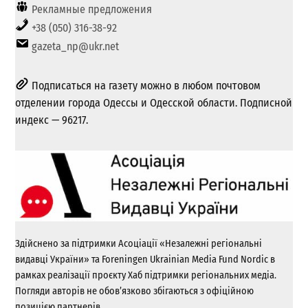
Рекламные предложения
+38 (050) 316-38-92
gazeta_np@ukr.net
Подписаться на газету можно в любом почтовом
отделении города Одессы и Одесской области. Подписной
индекс — 96217.
Здійснено за підтримки Асоціації «Незалежні регіональні
видавці України» та Foreningen Ukrainian Media Fund Nordic в
рамках реалізації проєкту Хаб підтримки регіональних медіа.
Погляди авторів не обов’язково збігаються з офіційною
позицією партнерів.