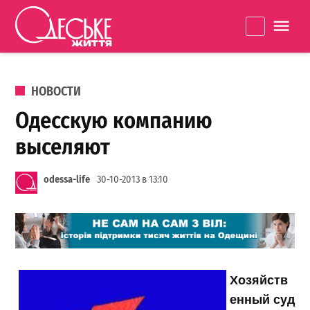
Перейти к содержанию
Одеське
La
життя
ОПУБЛИКОВАНО В
НОВОСТИ
Одесскую компанию
выселяют
odessa-life
30-10-2013 в 13:10
Хозяйств
енный суд