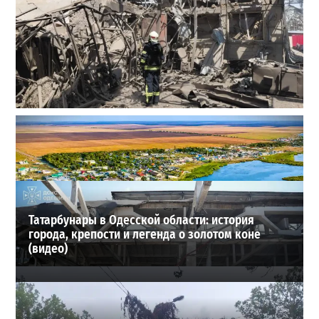
В Одессе выросло число пострадавших после атаки
реактивных дронов (фото)
2
24-07-2026 в 14:29
ВИБОР РЕДАКЦИИ
Татарбунары в Одесской области: история
города, крепости и легенда о золотом коне
(видео)