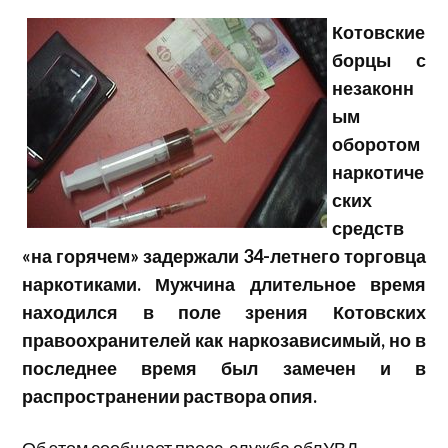
Котовские
борцы с
незаконн
ым
оборотом
наркотиче
ских
средств
«на горячем» задержали 34-летнего торговца
наркотиками. Мужчина длительное время
находился в поле зрения Котовских
правоохранителей как наркозависимый, но в
последнее время был замечен и в
распространении раствора опия.
Об этом сообщает пресс-служба облУВД.