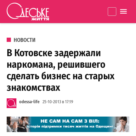
Перейти к содержанию
Одеське
La
життя
ОПУБЛИКОВАНО В
НОВОСТИ
В Котовске задержали
наркомана, решившего
сделать бизнес на старых
знакомствах
odessa-life
25-10-2013 в 17:19