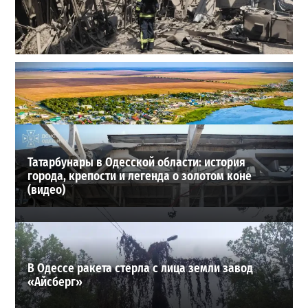
В Одессе выросло число пострадавших после атаки
реактивных дронов (фото)
2
24-07-2026 в 14:29
ВИБОР РЕДАКЦИИ
Татарбунары в Одесской области: история
города, крепости и легенда о золотом коне
(видео)
В Одессе ракета стерла с лица земли завод
«Айсберг»