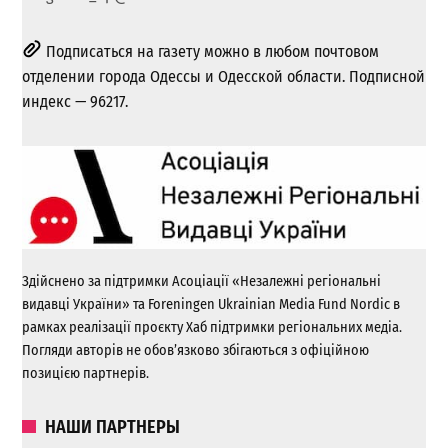
Подписаться на газету можно в любом почтовом
отделении города Одессы и Одесской области. Подписной
индекс — 96217.
Здійснено за підтримки Асоціації «Незалежні регіональні
видавці України» та Foreningen Ukrainian Media Fund Nordic в
рамках реалізації проєкту Хаб підтримки регіональних медіа.
Погляди авторів не обов’язково збігаються з офіційною
позицією партнерів.
НАШИ ПАРТНЕРЫ