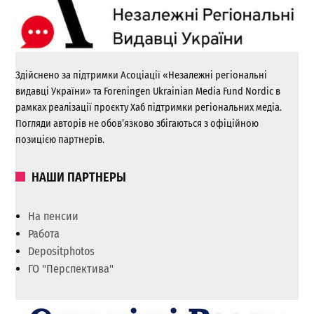
Здійснено за підтримки Асоціації «Незалежні регіональні
видавці України» та Foreningen Ukrainian Media Fund Nordic в
рамках реалізації проєкту Хаб підтримки регіональних медіа.
Погляди авторів не обов’язково збігаються з офіційною
позицією партнерів.
НАШИ ПАРТНЕРЫ
На пенсии
Работа
Depositphotos
ГО "Перспектива"