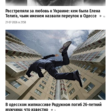
Расстреляли за любовь к Украине: кем была Елена
Телига, чьим именем назвали переулок в Одессе
13
21-07-2026 в 21:58
В одесском жилмассиве Радужном погиб 26-летний
мужчина: что известно
3