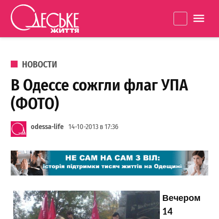
Перейти к содержанию
Одеське
La
життя
ОПУБЛИКОВАНО В
НОВОСТИ
В Одессе сожгли флаг УПА
(ФОТО)
odessa-life
14-10-2013 в 17:36
Вечером
14