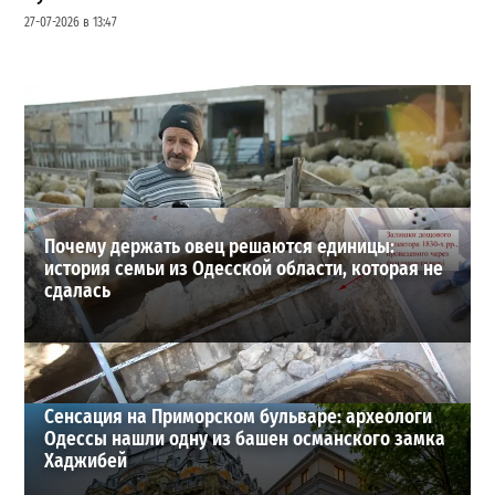
27-07-2026 в 13:47
Шезлонги, бунгало и VIP-зоны: сколько придется
заплатить за отдых в Аркадии
3
21-07-2026 в 19:23
ВИБОР РЕДАКЦИИ
Почему держать овец решаются единицы:
история семьи из Одесской области, которая не
сдалась
Сенсация на Приморском бульваре: археологи
Одессы нашли одну из башен османского замка
Хаджибей