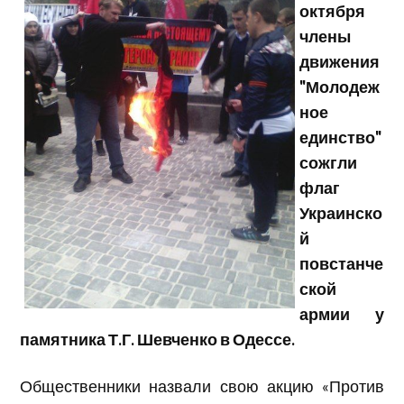
октября
члены
движения
"Молодеж
ное
единство"
сожгли
флаг
Украинско
й
повстанче
ской
армии у
памятника Т.Г. Шевченко в Одессе.
Общественники назвали свою акцию «Против