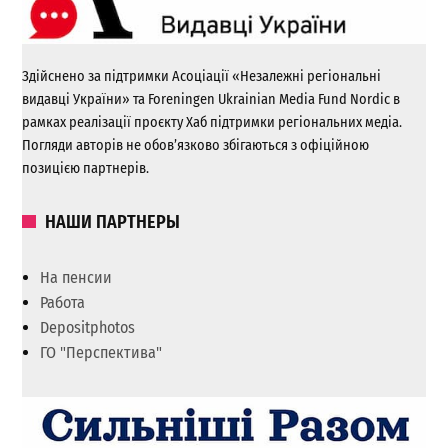
Здійснено за підтримки Асоціації «Незалежні регіональні
видавці України» та Foreningen Ukrainian Media Fund Nordic в
рамках реалізації проєкту Хаб підтримки регіональних медіа.
Погляди авторів не обов’язково збігаються з офіційною
позицією партнерів.
НАШИ ПАРТНЕРЫ
На пенсии
Работа
Depositphotos
ГО "Перспектива"