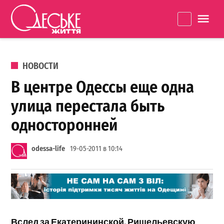
Перейти к содержанию
Одеське
La
життя
ОПУБЛИКОВАНО В
НОВОСТИ
В центре Одессы еще одна
улица перестала быть
односторонней
odessa-life
19-05-2011 в 10:14
Вслед за Екатерининской, Ришельевскую