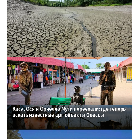
Днестр рекордно обмелел: одесситов просят срочно
экономить воду
2
29-07-2026 в 19:28
ВИБОР РЕДАКЦИИ
Киса, Ося и Орнелла Мути переехали: где теперь
искать известные арт-объекты Одессы