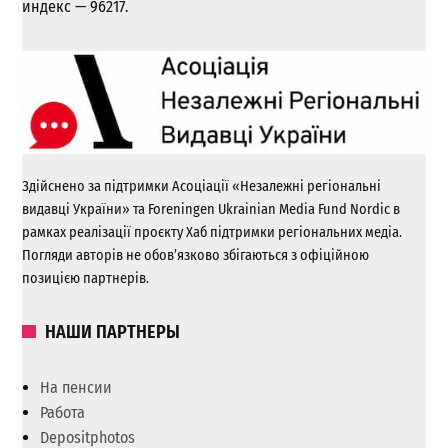
индекс — 96217.
Здійснено за підтримки Асоціації «Незалежні регіональні
видавці України» та Foreningen Ukrainian Media Fund Nordic в
рамках реалізації проєкту Хаб підтримки регіональних медіа.
Погляди авторів не обов’язково збігаються з офіційною
позицією партнерів.
НАШИ ПАРТНЕРЫ
На пенсии
Работа
Depositphotos