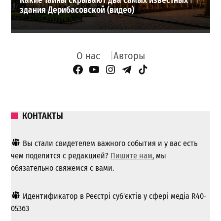
Какие тайны скрывают два самых известных
здания Дерибасовской (видео)
О нас
Авторы
Facebook Page
YouTube
Instagram
Telegram
TikTok
КОНТАКТЫ
Вы стали свидетелем важного события и у вас есть
чем поделится с редакцией?
Пишите нам
, мы
обязательно свяжемся с вами.
Идентификатор в Реєстрі суб'єктів у сфері медіа R40-
05363