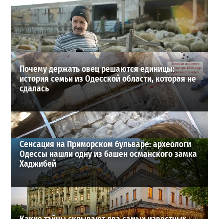
Шезлонги, бунгало и VIP-зоны: сколько придется
заплатить за отдых в Аркадии
3
21-07-2026 в 19:23
ВИБОР РЕДАКЦИИ
Почему держать овец решаются единицы:
история семьи из Одесской области, которая не
сдалась
Сенсация на Приморском бульваре: археологи
Одессы нашли одну из башен османского замка
Хаджибей