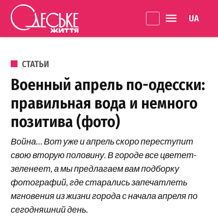
Перейти к содержанию
Language 
Одеське
життя
ОПУБЛИКОВАНО В
СТАТЬИ
Военный апрель по-одесски:
правильная вода и немного
позитива (фото)
Война… Вот уже и апрель скоро переступит
свою вторую половину. В городе все цветет-
зеленеет, а мы предлагаем вам подборку
фотографий, где старались запечатлеть
мгновения из жизни города с начала апреля по
сегодняшний день.