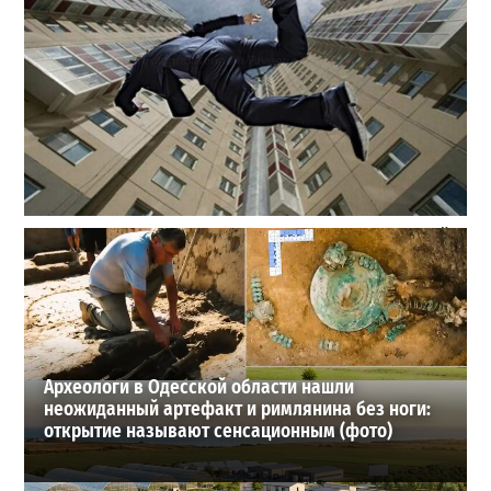
В одесском жилмассиве Радужном погиб 26-летний
мужчина: что известно
3
27-07-2026 в 13:47
ВИБОР РЕДАКЦИИ
Археологи в Одесской области нашли
неожиданный артефакт и римлянина без ноги:
открытие называют сенсационным (фото)