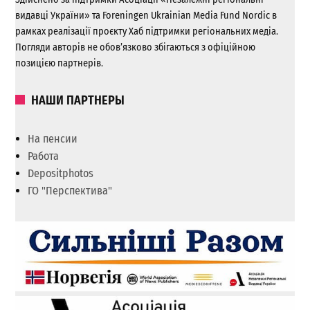
видавці України» та Foreningen Ukrainian Media Fund Nordic в
рамках реалізації проєкту Хаб підтримки регіональних медіа.
Погляди авторів не обов’язково збігаються з офіційною
позицією партнерів.
НАШИ ПАРТНЕРЫ
На пенсии
Работа
Depositphotos
ГО "Перспектива"