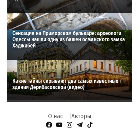
Сенсация на Приморском бульваре: археологи
Одессы нашли одну из башен османского замка
Хаджибей
Какие тайны скрывают два самых известных
здания Дерибасовской (видео)
О нас
Авторы
Facebook Page
YouTube
Instagram
Telegram
TikTok