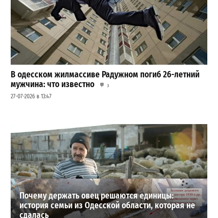
В одесском жилмассиве Радужном погиб 26-летний
мужчина: что известно
3
27-07-2026 в 13:47
Шезлонги, бунгало и VIP-зоны: сколько придется
заплатить за отдых в Аркадии
3
21-07-2026 в 19:23
ВИБОР РЕДАКЦИИ
Почему держать овец решаются единицы:
история семьи из Одесской области, которая не
сдалась