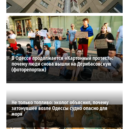
В одесском жилмассиве Радужном погиб 26-летний
мужчина: что известно
3
27-07-2026 в 13:47
ВИБОР РЕДАКЦИИ
В Одессе продолжается «Картонный протест»:
почему люди снова вышли на Дерибасовскую
(фоторепортаж)
Не только топливо: эколог объяснил, почему
затонувшее возле Одессы судно опасно для
моря