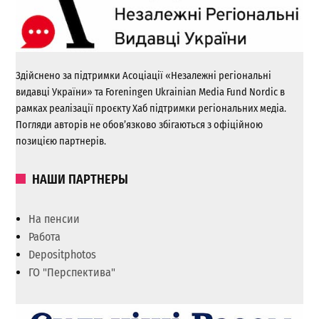
Здійснено за підтримки Асоціації «Незалежні регіональні
видавці України» та Foreningen Ukrainian Media Fund Nordic в
рамках реалізації проєкту Хаб підтримки регіональних медіа.
Погляди авторів не обов’язково збігаються з офіційною
позицією партнерів.
НАШИ ПАРТНЕРЫ
На пенсии
Работа
Depositphotos
ГО "Перспектива"