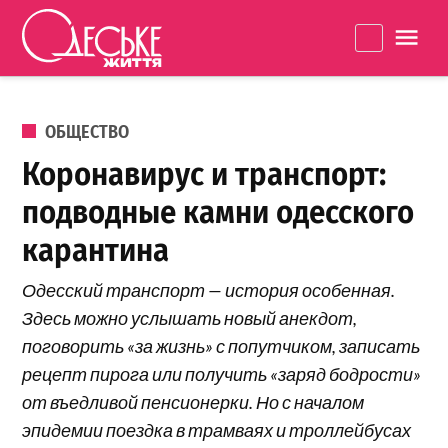
Перейти к содержанию
Одеське
La
життя
ОПУБЛИКОВАНО В
ОБЩЕСТВО
Коронавирус и транспорт:
подводные камни одесского
карантина
Одесский транспорт — история особенная.
Здесь можно услышать новый анекдот,
поговорить «за жизнь» с попутчиком, записать
рецепт пирога или получить «заряд бодрости»
от въедливой пенсионерки. Но с началом
эпидемии поездка в трамваях и троллейбусах