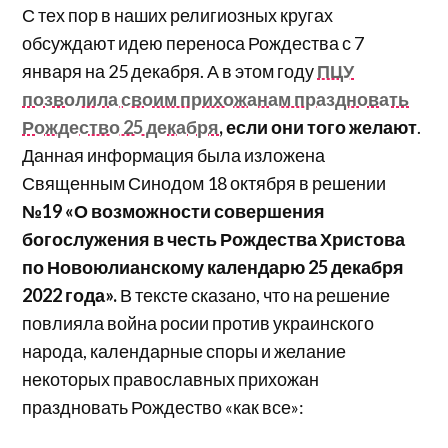
С тех пор в наших религиозных кругах
обсуждают идею переноса Рождества с 7
января на 25 декабря. А в этом году
ПЦУ
позволила своим прихожанам праздновать
Рождество 25 декабря
, если они того желают
.
Данная информация была изложена
Священным Синодом 18 октября в решении
№19 «О возможности совершения
богослужения в честь Рождества Христова
по Новоюлианскому календарю 25 декабря
2022 года».
В тексте сказано, что на решение
повлияла война росии против украинского
народа, календарные споры и желание
некоторых православных прихожан
праздновать Рождество «как все»: