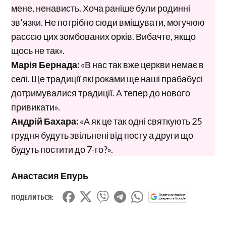
мене, ненависть. Хоча раніше були родинні
зв’язки. Не потрібно сюди вміщувати, могучюю
рассєю цих зомбованих орків. Вибачте, якщо
щось не так».
Марія Бернада:
«В нас так вже церкви немає в
селі. Ще традиції які роками ще наші прабабусі
дотримувалися традиції. А тепер до нового
привикати».
Андрій Бахара:
«А як це так одні святкують 25
грудня будуть звільнені від посту а други що
будуть постити до 7-го?».
Анастасия Епурь
ПОДЕЛИТЬСЯ: