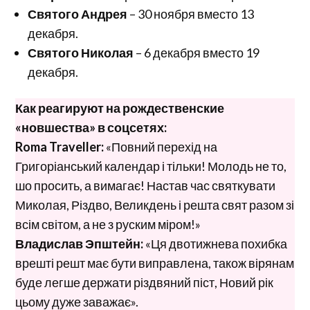
Святого Андрея
– 30 ноября вместо 13
декабря.
Святого Николая
– 6 декабря вместо 19
декабря.
Как реагируют на рождественские
«новшества»
в соцсетях:
Roma Traveller:
«Повний перехід на
Григоріанський календар і тільки! Молодь не то,
шо просить, а вимагає! Настав час святкувати
Миколая, Різдво, Великдень і решта свят разом зі
всім світом, а не з руским міром!»
Владислав Эпштейн:
«Ця двотижнева похибка
врешті решт має бути виправлена, також вірянам
буде легше держати різдвяний піст, Новий рік
цьому дуже заважає».