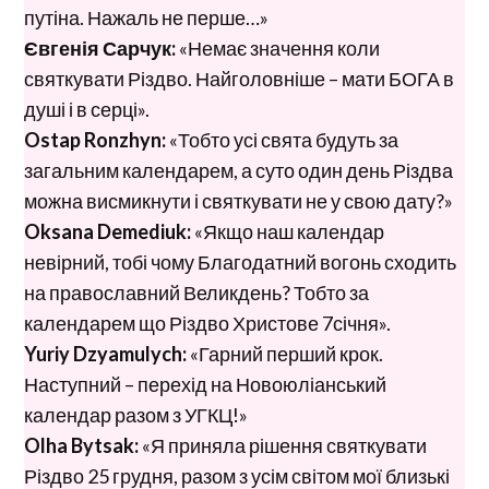
путіна. Нажаль не перше…»
Євгенія Сарчук:
«Немає значення коли
святкувати Різдво. Найголовніше – мати БОГА в
душі і в серці».
Ostap Ronzhyn:
«Тобто усі свята будуть за
загальним календарем, а суто один день Різдва
можна висмикнути і святкувати не у свою дату?»
Oksana Demediuk:
«Якщо наш календар
невірний, тобі чому Благодатний вогонь сходить
на православний Великдень? Тобто за
календарем що Різдво Христове 7січня».
Yuriy Dzyamulych:
«Гарний перший крок.
Наступний – перехід на Новоюліанський
календар разом з УГКЦ!»
Olha Bytsak:
«Я приняла рішення святкувати
Різдво 25 грудня, разом з усім світом мої близькі