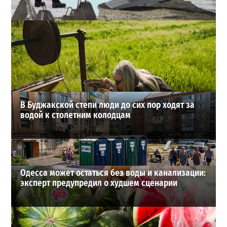
Полковник ВСУ рассказал, выдержит ли Одесса
новое наступление
2
27-07-2026 в 11:19
ВИБОР РЕДАКЦИИ
В Буджакской степи люди до сих пор ходят за
водой к столетним колодцам
Одесса может остаться без воды и канализации:
эксперт предупредил о худшем сценарии