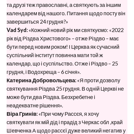
та друзі теж православні, а святкують за іншим
календарем від нашого. Питання щодо посту він
завершиться 24 грудня?»
Vad Syd:
«Кожний новий рік ми святкуємо: «2022
рік від Різдва Христового» – отже Різдво – має
бути перед новим роком! І Церква як сучасний
суспільний інститут повинна мати той ж
календар, що і суспільство. Отже і Різдво – 25
грудня, і Водохреща – 6 січня».
Катерина Добровольцева:
«Я проти дозволу
святкування Різдва 25 грудня. В одній Церкві не
може бути два Різдва. Безхребетне і
неадекватне рішення».
Віра Гринів:
«При чому Рассєя, я хочу
святкувати як мій дід і прадід з Черкас обл ,край
Шевченка А щодо рассєї дуже великий негатив у