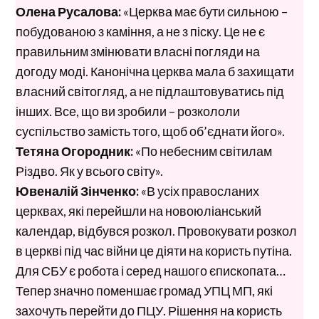
Олена Русалова:
«Церква має бути сильною –
побудованою з каміння, а не з піску. Це не є
правильним змінювати власні погляди на
догоду моді. Канонічна церква мала б захищати
власний світогляд, а не підлаштовуватись під
інших. Все, що ви зробили – розкололи
суспільство замість того, щоб об’єднати його».
Тетяна Огородник:
«По небесним світилам
Різдво. Як у всього світу».
Ювеналій Зінченко:
«В усіх правосланих
церквах, які перейшли на новоюліанський
календар, відбувся розкол. Провокувати розкол
в церкві під час війни це діяти на користь путіна.
Для СБУ є робота і серед нашого єпископата…
Тепер значно поменшає громад УПЦ МП, які
захочуть перейти до ПЦУ. Рішення на користь