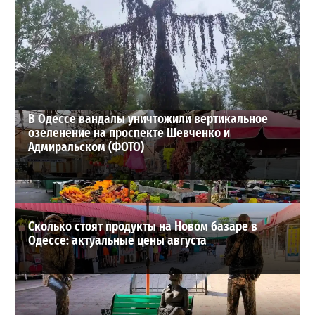
В Одессе выросло число пострадавших после атаки
реактивных дронов (фото)
2
24-07-2026 в 14:29
ВИБОР РЕДАКЦИИ
В Одессе вандалы уничтожили вертикальное
озеленение на проспекте Шевченко и
Адмиральском (ФОТО)
Сколько стоят продукты на Новом базаре в
Одессе: актуальные цены августа