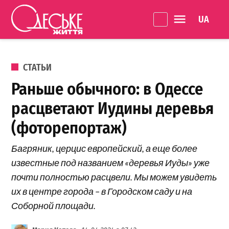
Перейти к содержанию
Language 
Одеське
життя
ОПУБЛИКОВАНО В
СТАТЬИ
Раньше обычного: в Одессе
расцветают Иудины деревья
(фоторепортаж)
Багряник, церцис европейский, а еще более
известные под названием «деревья Иуды» уже
почти полностью расцвели. Мы можем увидеть
их в центре города – в Городском саду и на
Соборной площади.