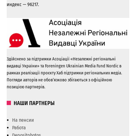
индекс — 96217.
Здійснено за підтримки Асоціації «Незалежні регіональні
видавці України» та Foreningen Ukrainian Media Fund Nordic в
рамках реалізації проєкту Хаб підтримки регіональних медіа.
Погляди авторів не обов’язково збігаються з офіційною
позицією партнерів.
НАШИ ПАРТНЕРЫ
На пенсии
Работа
Depositphotos