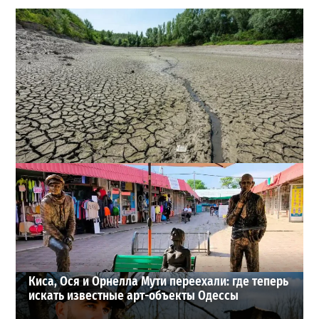
Днестр рекордно обмелел: одесситов просят срочно
экономить воду
2
29-07-2026 в 19:28
ВИБОР РЕДАКЦИИ
Киса, Ося и Орнелла Мути переехали: где теперь
искать известные арт-объекты Одессы