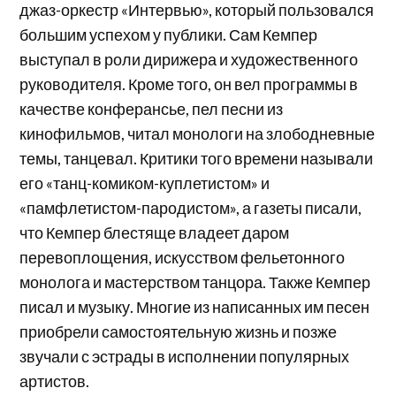
джаз-оркестр «Интервью», который пользовался
большим успехом у публики. Сам Кемпер
выступал в роли дирижера и художественного
руководителя. Кроме того, он вел программы в
качестве конферансье, пел песни из
кинофильмов, читал монологи на злободневные
темы, танцевал. Критики того времени называли
его «танц-комиком-куплетистом» и
«памфлетистом-пародистом», а газеты писали,
что Кемпер блестяще владеет даром
перевоплощения, искусством фельетонного
монолога и мастерством танцора. Также Кемпер
писал и музыку. Многие из написанных им песен
приобрели самостоятельную жизнь и позже
звучали с эстрады в исполнении популярных
артистов.