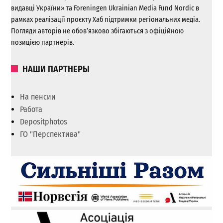
видавці України» та Foreningen Ukrainian Media Fund Nordic в
рамках реалізації проєкту Хаб підтримки регіональних медіа.
Погляди авторів не обов’язково збігаються з офіційною
позицією партнерів.
НАШИ ПАРТНЕРЫ
На пенсии
Работа
Depositphotos
ГО "Перспектива"