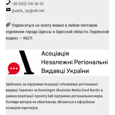
+38 (050) 316-38-92
gazeta_np@ukr.net
Подписаться на газету можно в любом почтовом
отделении города Одессы и Одесской области. Подписной
индекс — 96217.
Здійснено за підтримки Асоціації «Незалежні регіональні
видавці України» та Foreningen Ukrainian Media Fund Nordic в
рамках реалізації проєкту Хаб підтримки регіональних медіа.
Погляди авторів не обов’язково збігаються з офіційною
позицією партнерів.