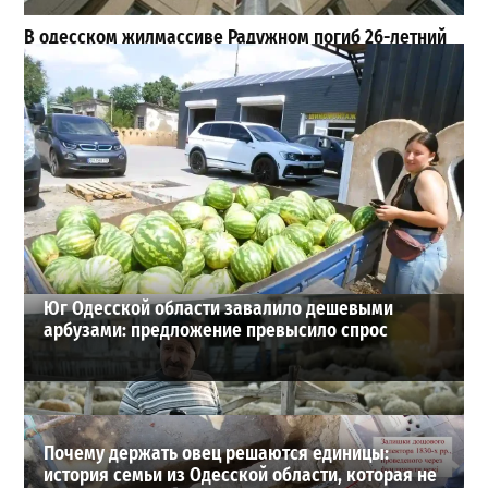
В одесском жилмассиве Радужном погиб 26-летний
мужчина: что известно
3
27-07-2026 в 13:47
Шезлонги, бунгало и VIP-зоны: сколько придется
заплатить за отдых в Аркадии
3
21-07-2026 в 19:23
ВИБОР РЕДАКЦИИ
Юг Одесской области завалило дешевыми
арбузами: предложение превысило спрос
Почему держать овец решаются единицы:
история семьи из Одесской области, которая не