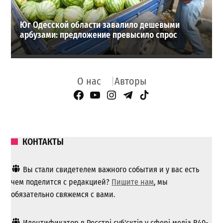
Юг Одесской области завалило дешевыми
арбузами: предложение превысило спрос
О нас
Авторы
Facebook Page
YouTube
Instagram
Telegram
TikTok
КОНТАКТЫ
Вы стали свидетелем важного события и у вас есть
чем поделится с редакцией?
Пишите нам
, мы
обязательно свяжемся с вами.
Идентификатор в Реєстрі суб'єктів у сфері медіа R40-