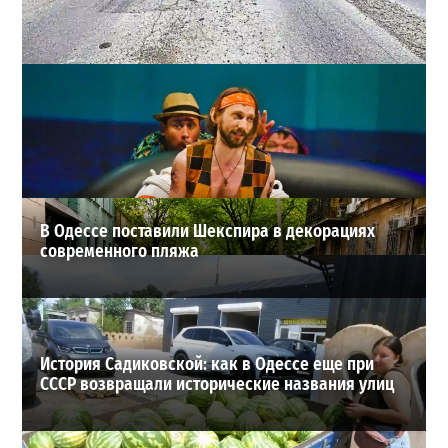
Почему из сел Одесской области исчезли автобусы и
как теперь добираются люди
2
23-07-2026 в 14:36
ВИБОР РЕДАКЦИИ
В Одессе поставили Шекспира в декорациях
современного пляжа
История Садиковской: как в Одессе еще при
СССР возвращали исторические названия улиц