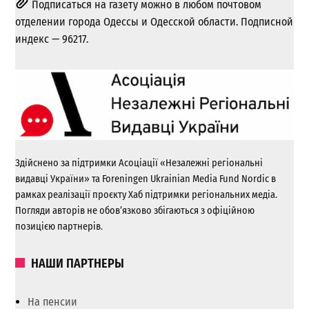
Подписаться на газету можно в любом почтовом
отделении города Одессы и Одесской области. Подписной
индекс — 96217.
Здійснено за підтримки Асоціації «Незалежні регіональні
видавці України» та Foreningen Ukrainian Media Fund Nordic в
рамках реалізації проєкту Хаб підтримки регіональних медіа.
Погляди авторів не обов’язково збігаються з офіційною
позицією партнерів.
НАШИ ПАРТНЕРЫ
На пенсии