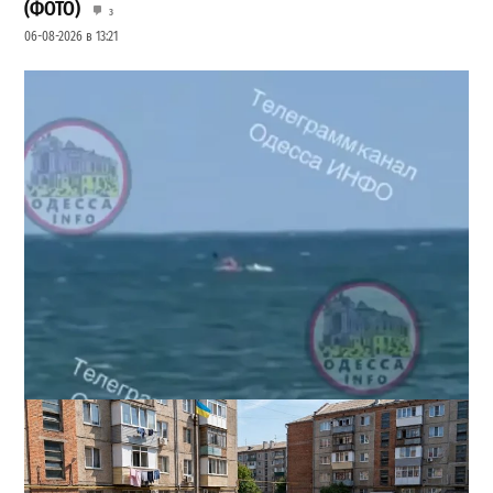
(ФОТО)
3
06-08-2026 в 13:21
Под Одессой уносит в море ребенка на матрасе и
мужчину: идет спасательная операция
2
28-07-2026 в 17:51