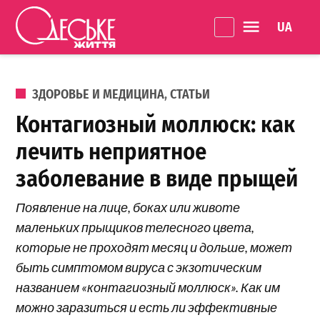
Перейти к содержанию
Language 
Одеське
життя
ОПУБЛИКОВАНО В
ЗДОРОВЬЕ И МЕДИЦИНА
,
СТАТЬИ
Контагиозный моллюск: как
лечить неприятное
заболевание в виде прыщей
Появление на лице, боках или животе
маленьких прыщиков телесного цвета,
которые не проходят месяц и дольше, может
быть симптомом вируса с экзотическим
названием «контагиозный моллюск». Как им
можно заразиться и есть ли эффективные