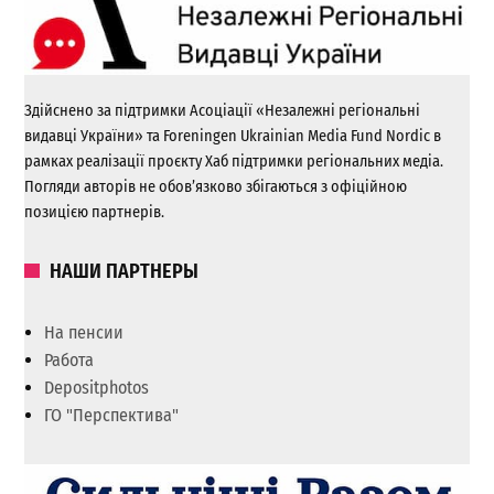
Здійснено за підтримки Асоціації «Незалежні регіональні
видавці України» та Foreningen Ukrainian Media Fund Nordic в
рамках реалізації проєкту Хаб підтримки регіональних медіа.
Погляди авторів не обов’язково збігаються з офіційною
позицією партнерів.
НАШИ ПАРТНЕРЫ
На пенсии
Работа
Depositphotos
ГО "Перспектива"