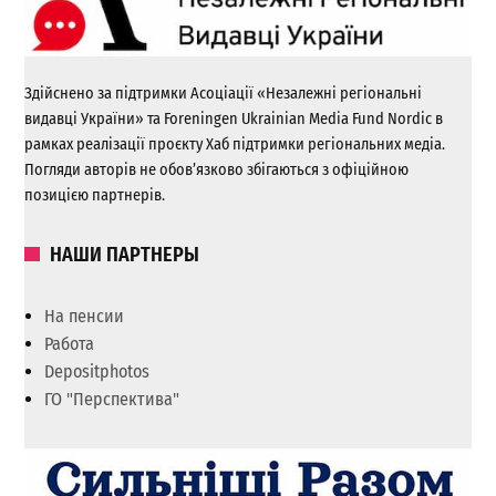
Здійснено за підтримки Асоціації «Незалежні регіональні
видавці України» та Foreningen Ukrainian Media Fund Nordic в
рамках реалізації проєкту Хаб підтримки регіональних медіа.
Погляди авторів не обов’язково збігаються з офіційною
позицією партнерів.
НАШИ ПАРТНЕРЫ
На пенсии
Работа
Depositphotos
ГО "Перспектива"