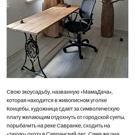
Свою экоусадьбу, названную «МамаДача»,
которая находится в живописном уголке
Концебы, художница сдает за символическую
плату желающим отдохнуть от городской суеты,
порыбачить на реке Савранке, сходить на
«тихую» охоту в Савранский лес. Сама же она