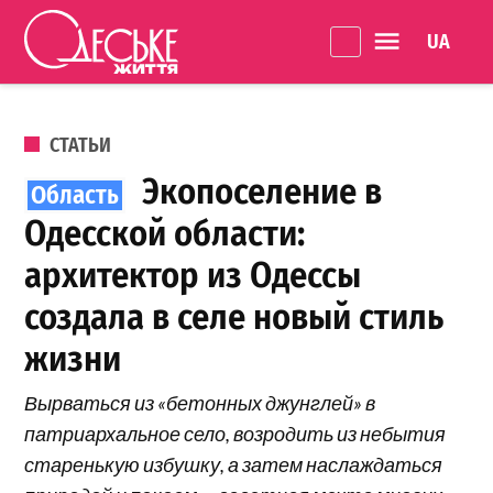
Перейти к содержанию
Language 
Одеське
життя
ОПУБЛИКОВАНО В
СТАТЬИ
Экопоселение в
Одесской области:
архитектор из Одессы
создала в селе новый стиль
жизни
Вырваться из «бетонных джунглей» в
патриархальное село, возродить из небытия
старенькую избушку, а затем наслаждаться