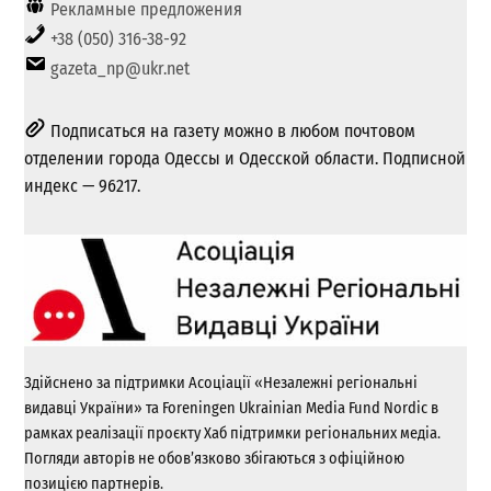
Рекламные предложения
+38 (050) 316-38-92
gazeta_np@ukr.net
Подписаться на газету можно в любом почтовом
отделении города Одессы и Одесской области. Подписной
индекс — 96217.
Здійснено за підтримки Асоціації «Незалежні регіональні
видавці України» та Foreningen Ukrainian Media Fund Nordic в
рамках реалізації проєкту Хаб підтримки регіональних медіа.
Погляди авторів не обов’язково збігаються з офіційною
позицією партнерів.