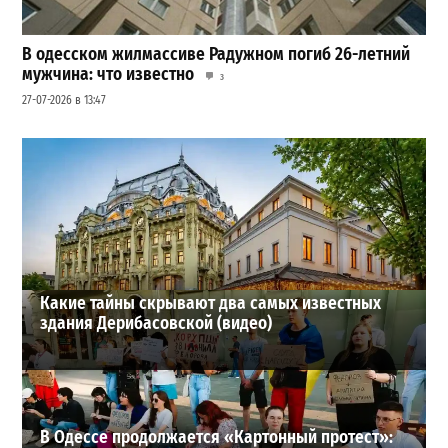
В одесском жилмассиве Радужном погиб 26-летний
мужчина: что известно
3
27-07-2026 в 13:47
Шезлонги, бунгало и VIP-зоны: сколько придется
заплатить за отдых в Аркадии
3
21-07-2026 в 19:23
ВИБОР РЕДАКЦИИ
Какие тайны скрывают два самых известных
здания Дерибасовской (видео)
В Одессе продолжается «Картонный протест»: