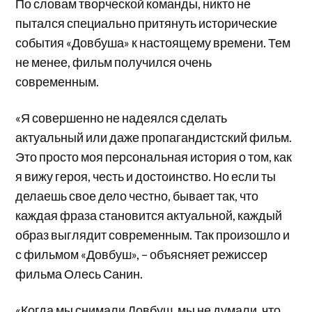
По словам творческой команды, никто не
пытался специально притянуть исторические
события «Довбуша» к настоящему времени. Тем
не менее, фильм получился очень
современным.
«Я совершенно не надеялся сделать
актуальный или даже пропагандистский фильм.
Это просто моя персональная история о том, как
я вижу героя, честь и достоинство. Но если ты
делаешь свое дело честно, бывает так, что
каждая фраза становится актуальной, каждый
образ выглядит современным. Так произошло и
с фильмом «Довбуш», – объясняет режиссер
фильма Олесь Санин.
«Когда мы снимали Довбуш, мы не думали, что