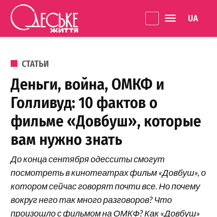
Перейти к содержанию
Language 
Одеське
життя
ОПУБЛИКОВАНО В
СТАТЬИ
Деньги, война, ОМКФ и
Голливуд: 10 фактов о
фильме «Довбуш», которые
вам нужно знать
До конца сентября одесситы смогут
посмотреть в кинотеатрах фильм «Довбуш», о
котором сейчас говорят почти все. Но почему
вокруг него так много разговоров? Что
произошло с фильмом на ОМКФ? Как «Довбуш»