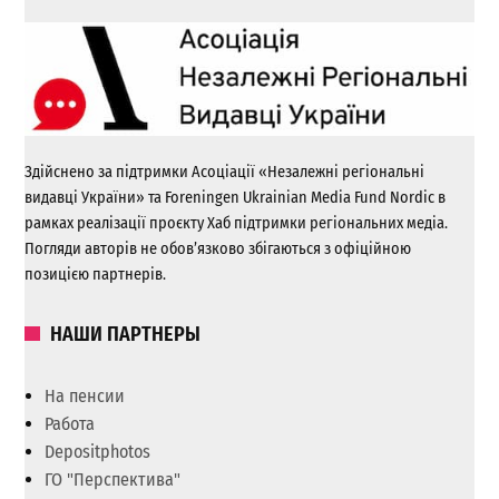
Здійснено за підтримки Асоціації «Незалежні регіональні
видавці України» та Foreningen Ukrainian Media Fund Nordic в
рамках реалізації проєкту Хаб підтримки регіональних медіа.
Погляди авторів не обов’язково збігаються з офіційною
позицією партнерів.
НАШИ ПАРТНЕРЫ
На пенсии
Работа
Depositphotos
ГО "Перспектива"