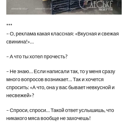
***
– О, реклама какая классная: «Вкусная и свежая
свинина!»…
– А что ты хотел прочесть?
– Не знаю… Если написали так, то у меня сразу
много вопросов возникает… Так и хочется
спросить: «А что, она у вас бывает невкусной и
несвежей»?
– Спроси, спроси… Такой ответ услышишь, что
никакого мяса вообще не захочешь!