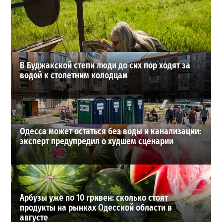
отдых в пабе на «Ланжероне»
2
01-08-2026 в 19:02
ВИБОР РЕДАКЦИИ
В Буджакской степи люди до сих пор ходят за
водой к столетним колодцам
Одесса может остаться без воды и канализации:
эксперт предупредил о худшем сценарии
Арбузы уже по 10 гривен: сколько стоят
продукты на рынках Одесской области в
августе