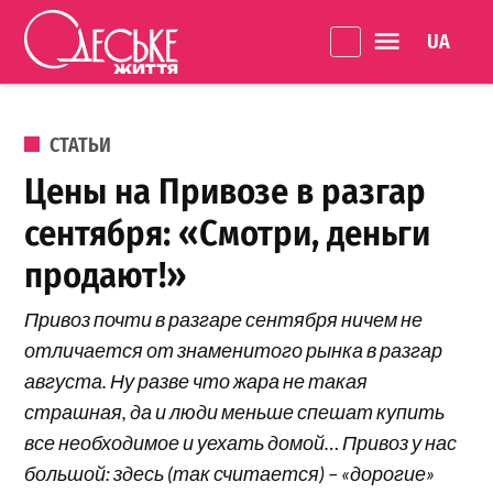
Перейти к содержанию
Language 
Одеське
життя
ОПУБЛИКОВАНО В
СТАТЬИ
Цены на Привозе в разгар
сентября: «Смотри, деньги
продают!»
Привоз почти в разгаре сентября ничем не
отличается от знаменитого рынка в разгар
августа. Ну разве что жара не такая
страшная, да и люди меньше спешат купить
все необходимое и уехать домой… Привоз у нас
большой: здесь (так считается) – «дорогие»