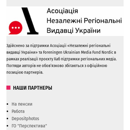
Здійснено за підтримки Асоціації «Незалежні регіональні
видавці України» та Foreningen Ukrainian Media Fund Nordic в
рамках реалізації проєкту Хаб підтримки регіональних медіа.
Погляди авторів не обов’язково збігаються з офіційною
позицією партнерів.
НАШИ ПАРТНЕРЫ
На пенсии
Работа
Depositphotos
ГО "Перспектива"