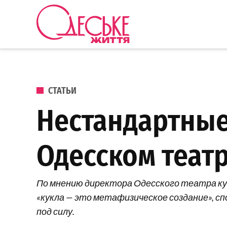
Перейти к содержанию
Одеське
життя
ОПУБЛИКОВАНО В
СТАТЬИ
Нестандартные
Одесском театр
По мнению директора Одесского театра кук
«кукла — это метафизическое создание», 
под силу.