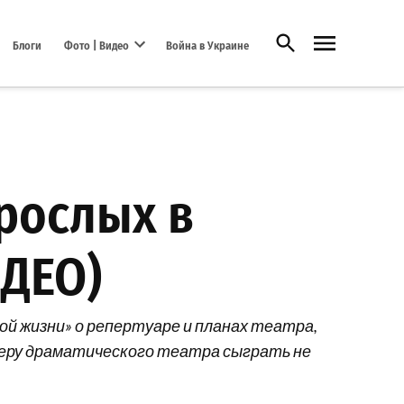
Открыть поиск
Блоги
Фото | Видео
Война в Украине
Open dropdown menu
рослых в
ИДЕО)
й жизни» о репертуаре и планах театра,
теру драматического театра сыграть не