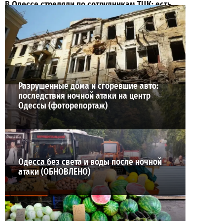
В Одессе стреляли по сотрудникам ТЦК: есть
раненые (ОБНОВЛЕНО)
2
02-08-2026 в 22:15
ВИБОР РЕДАКЦИИ
Разрушенные дома и сгоревшие авто:
последствия ночной атаки на центр
Одессы (фоторепортаж)
Одесса без света и воды после ночной
атаки (ОБНОВЛЕНО)