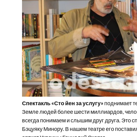
Спектакль «Сто йен за услугу»
поднимает те
Земле людей более шести миллиардов, челов
всегда понимаем и слышим друг друга. Это с
Бэцуяку Минору. В нашем театре его постави