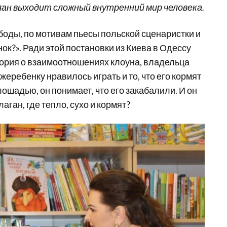
ан выходит сложный внутренний мир человека.
ободы, по мотивам пьесы польской сценаристки и
к?». Ради этой постановки из Киева в Одессу
ория о взаимоотношениях клоуна, владельца
жеребенку нравилось играть и то, что его кормят
лошадью, он понимает, что его закабалили. И он
аган, где тепло, сухо и кормят?