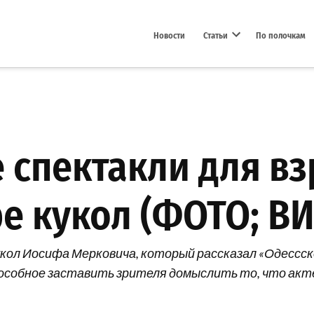
Новости
Статьи
По полочкам
Open dropdown menu
 спектакли для вз
е кукол (ФОТО; В
ол Иосифа Мерковича, который рассказал «Одессско
способное заставить зрителя домыслить то, что ак