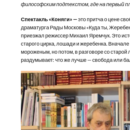
философским подтекстом, где на первый пл
Спектакль «Коняги» —
это притча о цене св
драматурга Рады Московы «Куда ты, Жеребено
приезжал режиссер Михаил Яремчук. Это ист
старого цирка, лошади и жеребенка. Вначале 
мороженым, но потом, в разговоре со старой 
раздумывает: что же лучше — свобода или бал