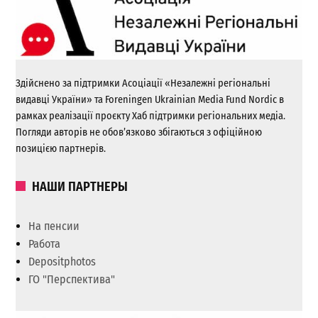
Здійснено за підтримки Асоціації «Незалежні регіональні
видавці України» та Foreningen Ukrainian Media Fund Nordic в
рамках реалізації проєкту Хаб підтримки регіональних медіа.
Погляди авторів не обов’язково збігаються з офіційною
позицією партнерів.
НАШИ ПАРТНЕРЫ
На пенсии
Работа
Depositphotos
ГО "Перспектива"