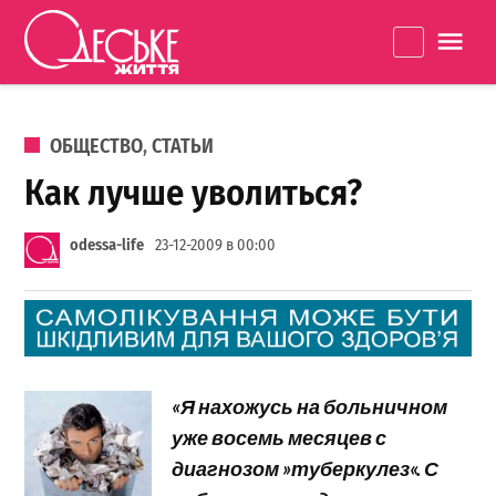
Перейти к содержанию
Одеське
La
життя
ОПУБЛИКОВАНО В
ОБЩЕСТВО
,
СТАТЬИ
Как лучше уволиться?
odessa-life
23-12-2009 в 00:00
«Я нахожусь на больничном
уже восемь месяцев с
диагнозом »туберкулез«. С