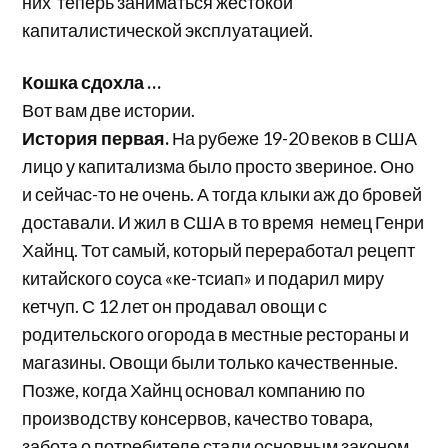
них теперь заниматься жестокой
капиталистической эксплуатацией.
Кошка сдохла …
Вот вам две истории.
История первая.
На рубеже 19-20 веков в США
лицо у капитализма было просто звериное. Оно
и сейчас-то не очень. А тогда клыки аж до бровей
доставали. И жил в США в то время немец Генри
Хайнц. Тот самый, который переработал рецепт
китайского соуса «ке-тсиап» и подарил миру
кетчуп. С 12 лет он продавал овощи с
родительского огорода в местные рестораны и
магазины. Овощи были только качественные.
Позже, когда Хайнц основал компанию по
производству консервов, качество товара,
забота о потребителе стали основным законом