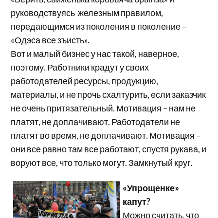
руководствуясь железным правилом,
передающимся из поколения в поколение –
«Одэса все зъисть».
Вот и малый бизнес у нас такой, наверное,
поэтому. Работники крадут у своих
работодателей ресурсы, продукцию,
материалы, и не прочь схалтурить, если заказчик
не очень притязательный. Мотивация – нам не
платят, не доплачивают. Работодатели не
платят во время, не доплачивают. Мотивация –
они все равно там все работают, спустя рукава, и
воруют все, что только могут. Замкнутый круг.
«Упрощенке»
капут?
Можно считать, что