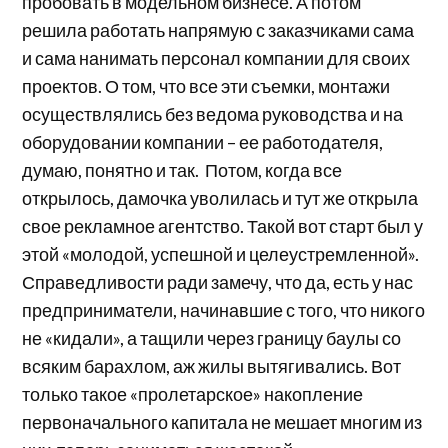
пробовать в модельном бизнесе. А потом
решила работать напрямую с заказчиками сама
и сама нанимать персонал компании для своих
проектов. О том, что все эти съемки, монтажи
осуществлялись без ведома руководства и на
оборудовании компании – ее работодателя,
думаю, понятно и так. Потом, когда все
открылось, дамочка уволилась и тут же открыла
свое рекламное агентство. Такой вот старт был у
этой «молодой, успешной и целеустремленной».
Справедливости ради замечу, что да, есть у нас
предприниматели, начинавшие с того, что никого
не «кидали», а тащили через границу баулы со
всяким барахлом, аж жилы вытягивались. Вот
только такое «пролетарское» накопление
первоначального капитала не мешает многим из