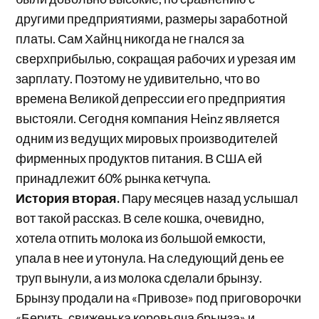
другими предприятиями, размеры заработной
платы. Сам Хайнц никогда не гнался за
сверхприбылью, сокращая рабочих и урезая им
зарплату. Поэтому не удивительно, что во
времена Великой депрессии его предприятия
выстояли. Сегодня компания Heinz является
одним из ведущих мировых производителей
фирменных продуктов питания. В США ей
принадлежит 60% рынка кетчупа.
История вторая.
Пару месяцев назад услышал
вот такой рассказ. В селе кошка, очевидно,
хотела отпить молока из большой емкости,
упала в нее и утонула. На следующий день ее
труп вынули, а из молока сделали брынзу.
Брынзу продали на «Привозе» под приговорочки
«Берить, свиженька коровьяча брынза» и