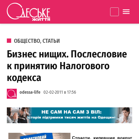
Перейти к содержанию
Одеське
La
життя
ОПУБЛИКОВАНО В
ОБЩЕСТВО
,
СТАТЬИ
Бизнес нищих. Послесловие
к принятию Налогового
кодекса
odessa-life
02-02-2011 в 17:56
Страсти, кипевшие вокруг