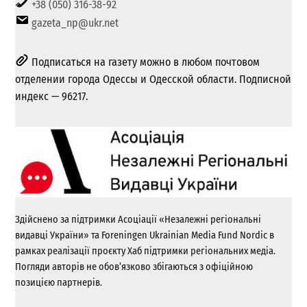
+38 (050) 316-38-92
gazeta_np@ukr.net
Подписаться на газету можно в любом почтовом
отделении города Одессы и Одесской области. Подписной
индекс — 96217.
Здійснено за підтримки Асоціації «Незалежні регіональні
видавці України» та Foreningen Ukrainian Media Fund Nordic в
рамках реалізації проєкту Хаб підтримки регіональних медіа.
Погляди авторів не обов’язково збігаються з офіційною
позицією партнерів.