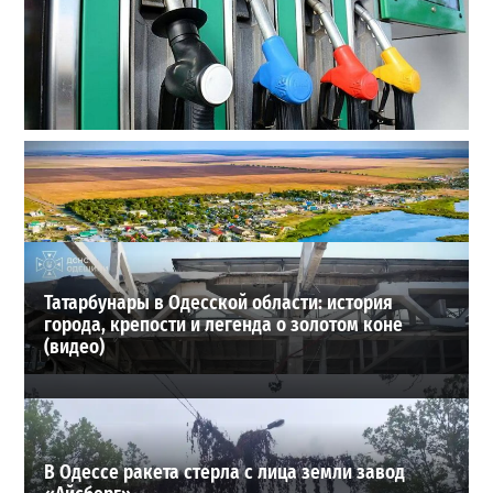
Неприятный сюрприз для водителей Одессы: на АЗС
снова взлетели цены
2
28-07-2026 в 06:47
ВИБОР РЕДАКЦИИ
Татарбунары в Одесской области: история
города, крепости и легенда о золотом коне
(видео)
В Одессе ракета стерла с лица земли завод