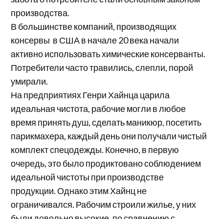
производства.
В большинстве компаний, производящих
консервы в США в начале 20 века начали
активно использовать химические консерванты.
Потребители часто травились, слепли, порой
умирали.
На предприятиях Генри Хайнца царила
идеальная чистота, рабочие могли в любое
время принять душ, сделать маникюр, посетить
парикмахера, каждый день они получали чистый
комплект спецодежды. Конечно, в первую
очередь, это было продиктовано соблюдением
идеальной чистоты при производстве
продукции. Однако этим Хайнц не
ограничивался. Рабочим строили жилье, у них
были довольно высокие, по сравнению с