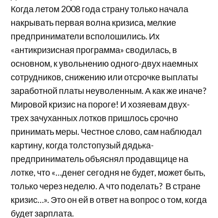
Когда летом 2008 года страну только начала
накрывать первая волна кризиса, мелкие
предприниматели всполошились. Их
«антикризисная программа» сводилась, в
основном, к увольнению одного-двух наемных
сотрудников, снижению или отсрочке выплаты
заработной платы неуволенным. А как же иначе?
Мировой кризис на пороге! И хозяевам двух-
трех зачуханных лотков пришлось срочно
принимать меры. Честное слово, сам наблюдал
картину, когда толстопузый дядька-
предприниматель объяснял продавщице на
лотке, что «…денег сегодня не будет, может быть,
только через неделю. А что поделать? В стране
кризис…». Это он ей в ответ на вопрос о том, когда
будет зарплата.