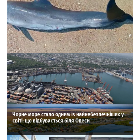
Рекордна загибель дельфінів біля Одеси: як
допомогти контуженій тварині
0
03.08.2026
ВИБІР РЕДАКЦІЇ
Чорне море стало одним із найнебезпечніших у
світі: що відбувається біля Одеси