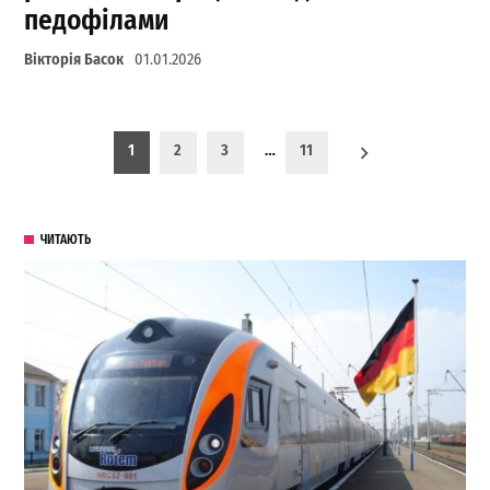
педофілами
Вікторія Басок
01.01.2026
Пагинация записей
1
2
3
…
11
ЧИТАЮТЬ