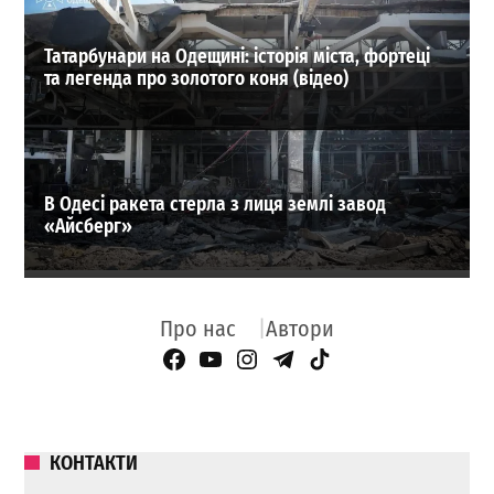
Татарбунари на Одещині: історія міста, фортеці
та легенда про золотого коня (відео)
В Одесі ракета стерла з лиця землі завод
«Айсберг»
Про нас
Автори
Facebook Page
YouTube
Instagram
Telegram
TikTok
КОНТАКТИ