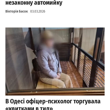
незаконну автомийку
Вікторія Басок
03.03.2026
В Одесі офіцер-психолог торгувала
«квитками в тил»