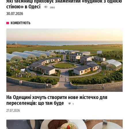
Які таємниці приховує знаменитий «будинок з однією
стіною» в Одесі
3980
30.07.2026
КОМЕНТУЮТЬ
На Одещині хочуть створити нове містечко для
переселенців: що там буде
1
27.07.2026