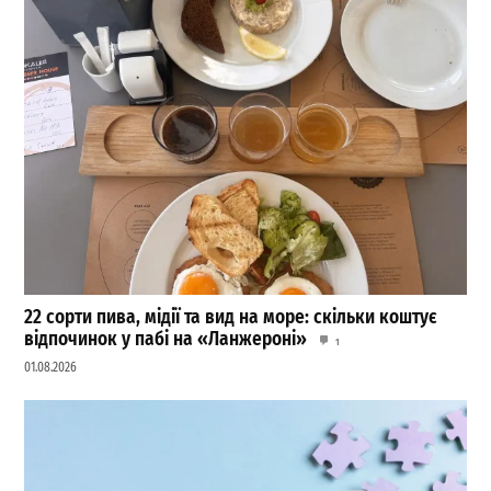
22 сорти пива, мідії та вид на море: скільки коштує
відпочинок у пабі на «Ланжероні»
1
01.08.2026