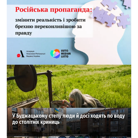
Російська пропаганда як зброя: виклик для України
та світу
0
04.08.2026
ВИБІР РЕДАКЦІЇ
У Буджацькому степу люди й досі ходять по воду
до столітніх криниць