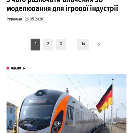
моделювання для ігрової індустрії
Реклама
26.05.2026
Пагинация записей
1
2
3
…
14
ЧИТАЮТЬ