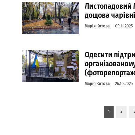
Листопадовий М
дощова чарівн
Марія Котова
09.11.2025
Одесити підтри
організованом
(фоторепортаж
Марія Котова
26.10.2025
Пагинация записей
1
2