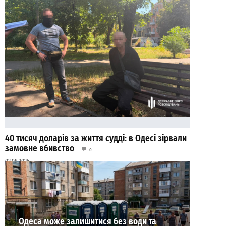
40 тисяч доларів за життя судді: в Одесі зірвали
замовне вбивство
0
03.08.2026
ВИБІР РЕДАКЦІЇ
Одеса може залишитися без води та