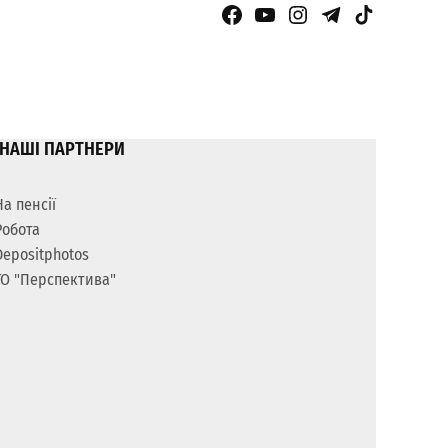
Facebook Page
YouTube
Instagram
Telegram
TikTok
НАШІ ПАРТНЕРИ
На пенсії
Робота
Depositphotos
ГО "Перспектива"