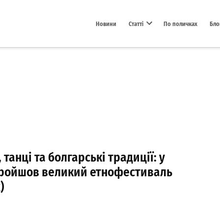
Новини
Статті
По поличках
Бло
Open dropdown menu
 танці та болгарські традиції: у
пройшов великий етнофестиваль
)