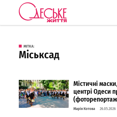
Перейти до вмісту
Одеське
Життя
МІТКА:
Міськсад
Містичні маски,
центрі Одеси 
(фоторепортаж
Марія Котова
26.05.2026