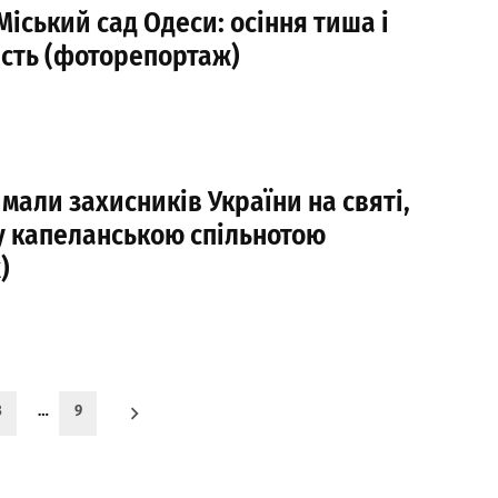
іський сад Одеси: осіння тиша і
ість (фоторепортаж)
мали захисників України на святі,
у капеланською спільнотою
)
3
…
9