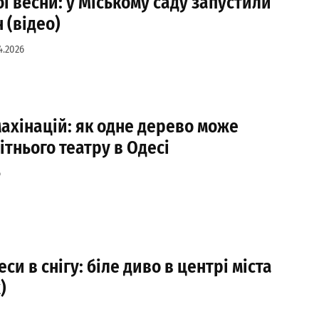
ї весни: у Міському саду запустили
 (відео)
4.2026
ахінацій: як одне дерево може
ітнього театру в Одесі
6
си в снігу: біле диво в центрі міста
)