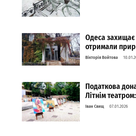
Одеса захищає «
отримали прир
Вікторія Войтова
10.01.
Податкова дона
Літнім театром
Іван Свищ
07.01.2026