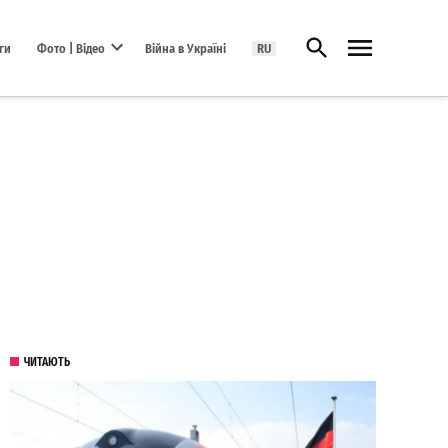
Відкрити пошук
ги
Фото | Відео
Війна в Україні
RU
Open dropdown menu
ЧИТАЮТЬ