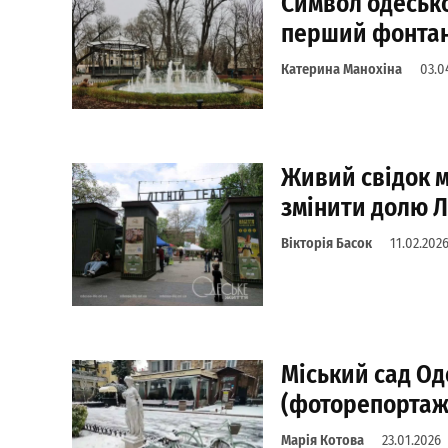
Символ одесько
перший фонтан
Катерина Манохіна
03.0
Живий свідок м
змінити долю Л
Вікторія Басок
11.02.202
Міський сад Оде
(фоторепортаж
Марія Котова
23.01.2026