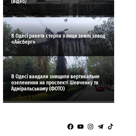
(відео)
В Одесі ракета стерла з лиця землі завод
«Айсберг»
В Одесі вандали знищили вертикальне
озеленення на проспекті Шевченку та
Адміральському (ФОТО)
Facebook Page
YouTube
Instagram
Telegram
TikTok