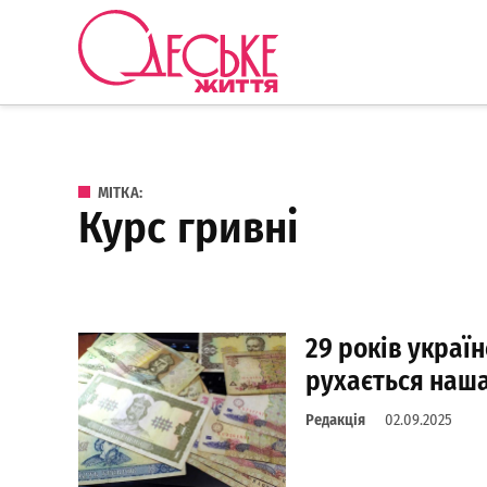
Перейти до вмісту
Одеське
Життя
МІТКА:
курс гривні
29 років україн
рухається наш
Редакція
02.09.2025