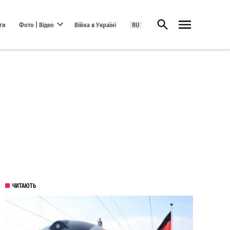
Відкрити пошук
ги
Фото | Відео
Війна в Україні
RU
Open dropdown menu
ЧИТАЮТЬ