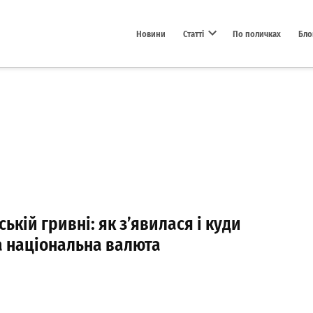
Новини
Статті
По поличках
Бло
Open dropdown menu
ській гривні: як з’явилася і куди
а національна валюта