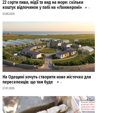
22 сорти пива, мідії та вид на море: скільки
коштує відпочинок у пабі на «Ланжероні»
1
01.08.2026
На Одещині хочуть створити нове містечко для
переселенців: що там буде
1
27.07.2026