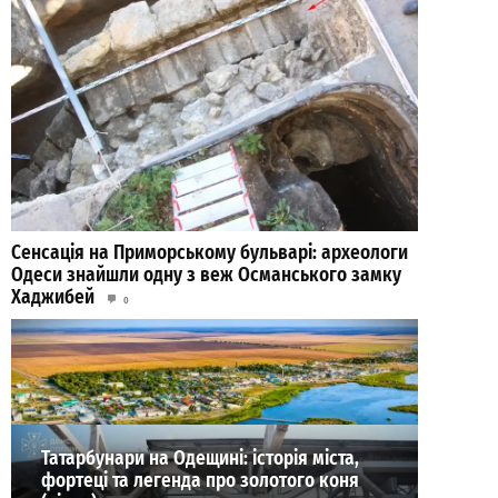
Сенсація на Приморському бульварі: археологи
Одеси знайшли одну з веж Османського замку
Хаджибей
0
03.08.2026
ВИБІР РЕДАКЦІЇ
Татарбунари на Одещині: історія міста,
фортеці та легенда про золотого коня