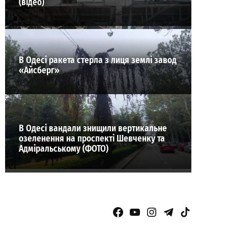
(відео)
В Одесі ракета стерла з лиця землі завод
«Айсберг»
В Одесі вандали знищили вертикальне
озеленення на проспекті Шевченку та
Адміральському (ФОТО)
Facebook Page
YouTube
Instagram
Telegram
TikTok