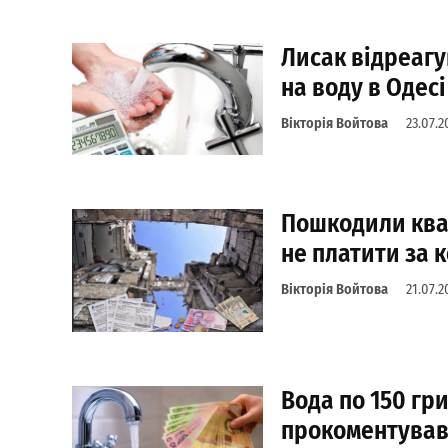
Лисак відреаг
на воду в Одес
Вікторія Войтова
23.07.2
Пошкодили ква
не платити за 
Вікторія Войтова
21.07.2
Вода по 150 гр
прокоментував 