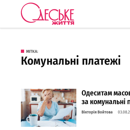
Перейти до вмісту
Одеське
Життя
МІТКА:
комунальні платежі
Одеситам масо
за комунальні 
Вікторія Войтова
03.08.