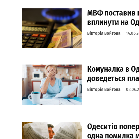
МВФ поставив н
вплинути на Од
Вікторія Войтова
14.06.
Комуналка в Од
доведеться плат
Вікторія Войтова
08.06.
Одеситів попер
одна помилка м