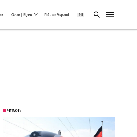
Відкрити пошук
ги
Фото | Відео
Війна в Україні
RU
Open dropdown menu
ЧИТАЮТЬ