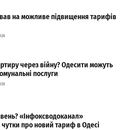
ував на можливе підвищення тарифів
і
026
ртиру через війну? Одесити можуть
комунальні послуги
026
ивень? «Інфоксводоканал»
чутки про новий тариф в Одесі