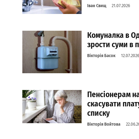
Іван Свищ
21.07.2026
Комуналка в Од
зрости суми в 
Вікторія Басок
12.07.202
Пенсіонерам н
скасувати плат
списку
Вікторія Войтова
22.06.2