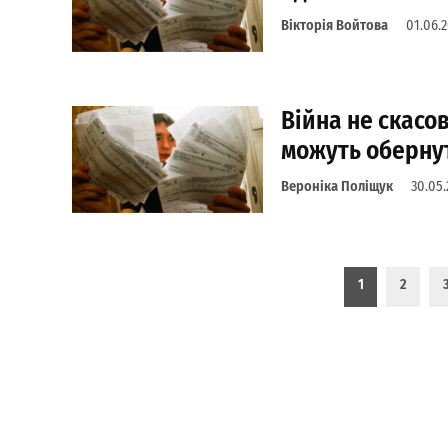
Вікторія Войтова
01.06.
Війна не скасо
можуть оберну
Вероніка Поліщук
30.05.
Пагинация записей
1
2