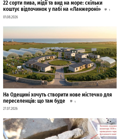
22 сорти пива, мідії та вид на море: скільки
коштує відпочинок у пабі на «Ланжероні»
1
01.08.2026
На Одещині хочуть створити нове містечко для
переселенців: що там буде
1
27.07.2026