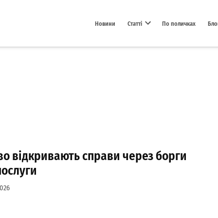
Новини
Статті
По поличках
Бло
Open dropdown menu
во відкривають справи через борги
послуги
2026