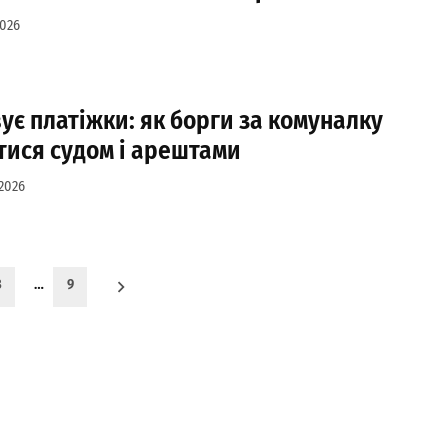
2026
вує платіжки: як борги за комуналку
тися судом і арештами
2026
3
…
9