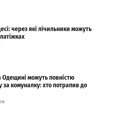
есі: через які лічильники можуть
платіжках
6
а Одещині можуть повністю
у за комуналку: хто потрапив до
026