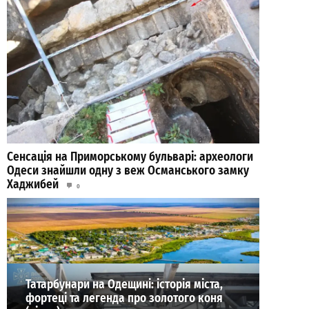
Сенсація на Приморському бульварі: археологи
Одеси знайшли одну з веж Османського замку
Хаджибей
0
03.08.2026
ВИБІР РЕДАКЦІЇ
Татарбунари на Одещині: історія міста,
фортеці та легенда про золотого коня