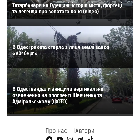
Татарбунари на Одещині: історія міста, фортеці
та легенда про золотого коня (відео)
В Одесі ракета стерла з лиця землі завод
«Айсберг»
В Одесі вандали знищили вертикальне
озеленення на проспекті Шевченку та
Адміральському (ФОТО)
Про нас
Автори
Facebook Page
YouTube
Instagram
Telegram
TikTok