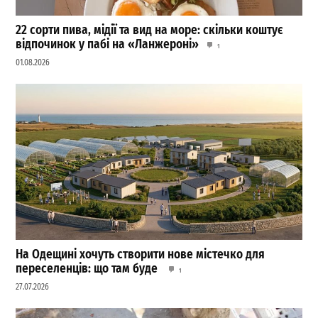
22 сорти пива, мідії та вид на море: скільки коштує
відпочинок у пабі на «Ланжероні»
1
01.08.2026
На Одещині хочуть створити нове містечко для
переселенців: що там буде
1
27.07.2026