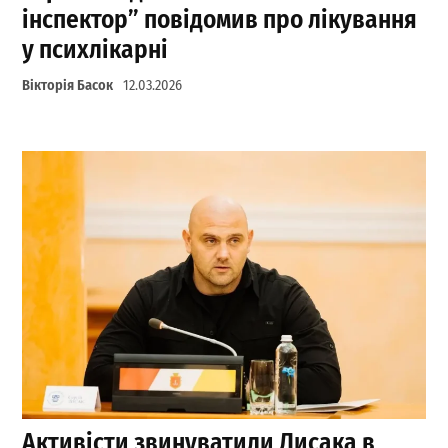
інспектор” повідомив про лікування
у психлікарні
Вікторія Басок
12.03.2026
Активісти звинуватили Лисака в