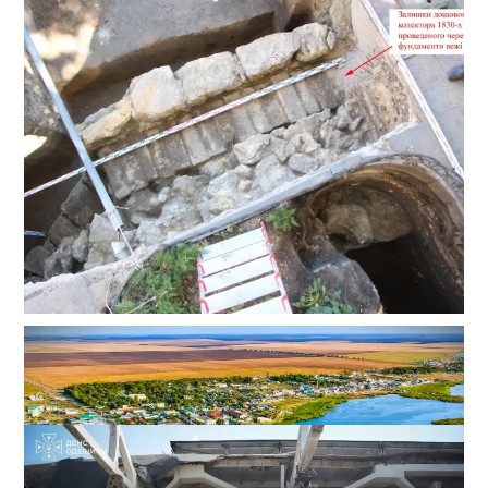
Сенсація на Приморському бульварі: археологи
Одеси знайшли одну з веж Османського замку
Хаджибей
0
03.08.2026
ВИБІР РЕДАКЦІЇ