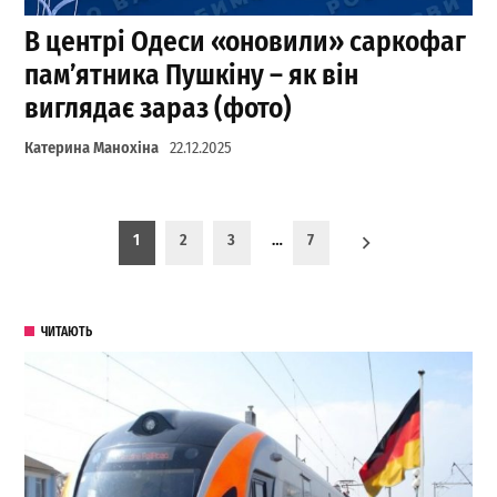
В центрі Одеси «оновили» саркофаг
пам’ятника Пушкіну – як він
виглядає зараз (фото)
Катерина Манохіна
22.12.2025
Пагинация записей
1
2
3
…
7
ЧИТАЮТЬ