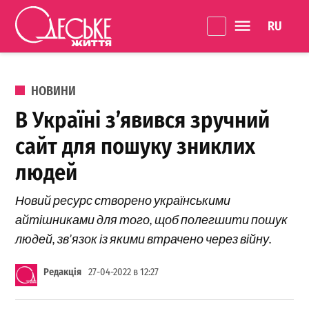
Перейти до вмісту
Language 
Одеське
Життя
ОПУБЛІКОВАНО В
НОВИНИ
В Україні з’явився зручний
сайт для пошуку зниклих
людей
Новий ресурс створено українськими
айтішниками для того, щоб полегшити пошук
людей, зв’язок із якими втрачено через війну.
Редакція
27-04-2022 в 12:27