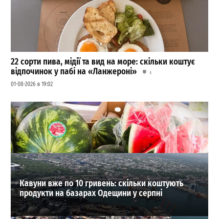
22 сорти пива, мідії та вид на море: скільки коштує
відпочинок у пабі на «Ланжероні»
1
01-08-2026 в 19:02
Ворог змінив тактику атак на Одесу: що тепер
загрожує портам
0
04-08-2026 в 06:53
ВИБІР РЕДАКЦІЇ
Кавуни вже по 10 гривень: скільки коштують
продукти на базарах Одещини у серпні