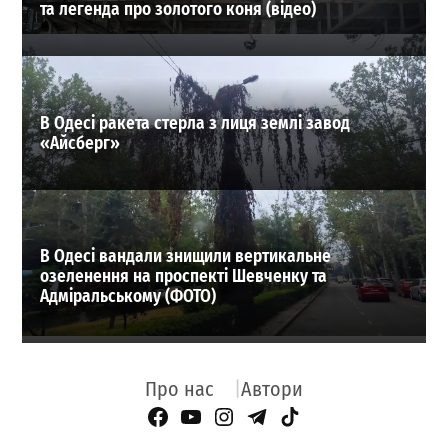
та легенда про золотого коня (відео)
В Одесі ракета стерла з лиця землі завод
«Айсберг»
В Одесі вандали знищили вертикальне
озеленення на проспекті Шевченку та
Адміральському (ФОТО)
Про нас
Автори
Facebook Page
YouTube
Instagram
Telegram
TikTok