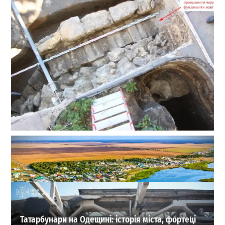
Сенсація на Приморському бульварі: археологи
Одеси знайшли одну з веж Османського замку
Хаджибей
0
03-08-2026 в 08:49
ВИБІР РЕДАКЦІЇ
Татарбунари на Одещині: історія міста, фортеці