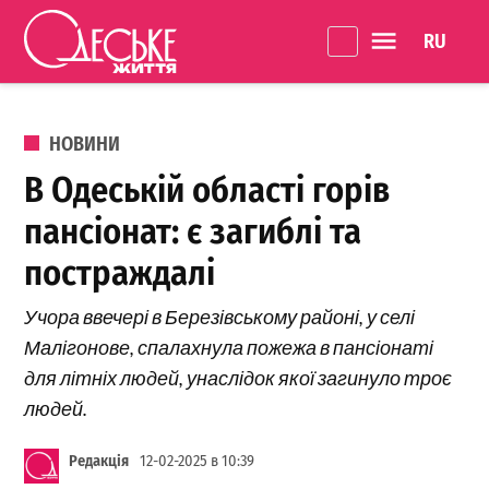
Перейти до вмісту
Language 
Одеське
Життя
ОПУБЛІКОВАНО В
НОВИНИ
В Одеській області горів
пансіонат: є загиблі та
постраждалі
Учора ввечері в Березівському районі, у селі
Малігонове, спалахнула пожежа в пансіонаті
для літніх людей, унаслідок якої загинуло троє
людей.
Редакція
12-02-2025 в 10:39