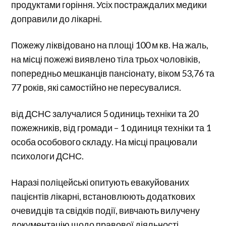
продуктами горіння. Усіх постраждалих медики
доправили до лікарні.
Пожежу ліквідовано на площі 100 м кв. На жаль,
на місці пожежі виявлено тіла трьох чоловіків,
попередньо мешканців пансіонату, віком 53,76 та
77 років, які самостійно не пересувалися.
від ДСНС залучалися 5 одиниць техніки та 20
пожежників, від громади – 1 одиниця техніки та 1
особа особового складу. На місці працювали
психологи ДСНС.
Наразі поліцейські опитують евакуйованих
пацієнтів лікарні, встановлюють додаткових
очевидців та свідків події, вивчають вилучену
документацію щодо правової діяльності