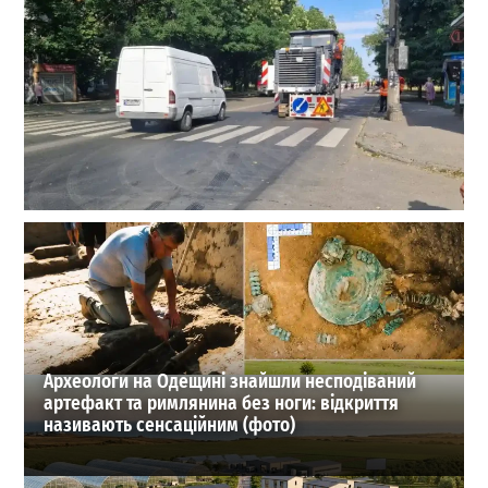
На головній автомагістралі селища Котовського
розпочався ремонт: можливі затори
0
28-07-2026 в 13:29
ВИБІР РЕДАКЦІЇ
Археологи на Одещині знайшли несподіваний
артефакт та римлянина без ноги: відкриття
називають сенсаційним (фото)