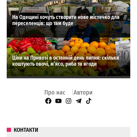
На Одещині хочуть створити нове містечко для
переселенців: що там буде
Ціни на Привозі в останній день липня: скільки
коштують овочі, м’ясо, риба та ягоди
Про нас
Автори
Facebook Page
YouTube
Instagram
Telegram
TikTok
КОНТАКТИ