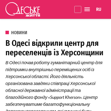
Перейти до вмісту
Language 
Одеське
Життя
ОПУБЛІКОВАНО В
НОВИНИ
В Одесі відкрили центр для
переселенців із Херсонщини
В Одесі почав роботу гуманітарний центр для
підтримки внутрішньо переміщених осіб із
Херсонської області. Його діяльність
організована завдяки співпраці Херсонської
обласної державної адміністрації та
благодійного фонду «Support Kherson». Центр
забезпечуватиме багатофункціональну
допомогу переселенцям, які змушені були