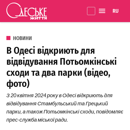
Перейти до вмісту
Language 
Одеське
Життя
ОПУБЛІКОВАНО В
НОВИНИ
В Одесі відкриють для
відвідування Потьомкінські
сходи та два парки (відео,
фото)
З 20 квітня 2024 року в Одесі відкриють для
відвідування Стамбульський та Грецький
парки, а також Потьомкінські сходи, повідомляє
прес-служба міської ради.