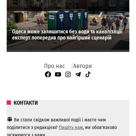
Одеса може залишитися без води та каналізації:
експерт попередив про найгірший сценарій
Про нас
Автори
Facebook Page
YouTube
Instagram
Telegram
TikTok
КОНТАКТИ
Ви стали свідком важливої ​​події і маєте чим
поділитися з редакцією?
Пишіть нам
, ми обов'язково
зв'яжемося з вами.