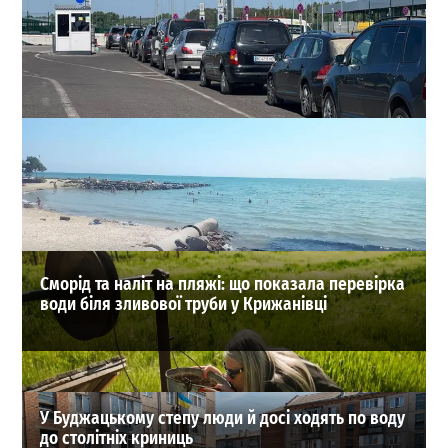
Кордон з Молдовою та Румунією у серпні: які КПП
обрати, щоб не стояти в чергах
0
04-08-2026 в 17:53
ВИБІР РЕДАКЦІЇ
Сморід та наліт на пляжі: що показала перевірка
води біля зливової труби у Крижанівці
У Буджацькому степу люди й досі ходять по воду
до столітніх криниць