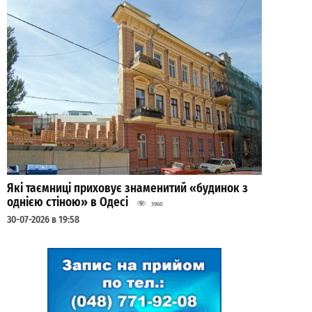
Які таємниці приховує знаменитий «будинок з
однією стіною» в Одесі
3960
30-07-2026 в 19:58