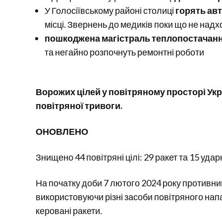
У Голосіївському районі столиці
горять ав
місці. Звернень до медиків поки що не над
пошкоджена магістраль теплопостачан
та негайно розпочнуть ремонтні роботи
Ворожих цілей у повітряному просторі Укр
повітряної тривоги.
ОНОВЛЕНО
Знищено 44 повітряні цілі: 29 ракет та 15 уд
На початку доби 7 лютого 2024 року противник 
використовуючи різні засоби повітряного напад
керовані ракети.