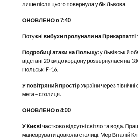
лише після цього повернула у бік Львова.
ОНОВЛЕНО о 7:40
Потужні
вибухи пролунали на Прикарпатті т
Подробиці атаки на Польщу:
у Львівській обл
відстані 20 км до кордону розвернулася на 18
Польські F-16.
У повітряний простір
України через північні
мета – столиця.
ОНОВЛЕНО о 8:00
У Києві
частково відсутні світло та вода. Пр
маневрувати довкола столиці. Мер Віталій Кл