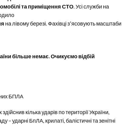
томобілі та приміщення СТО
. Усі служби на
ходило
ня
на лівому березі. Фахівці з’ясовують масштаби
аїни більше немає. Очикуємо відбій
арних БПЛА
здійснив кілька ударів по території України,
у – ударні БпЛА, крилаті, балістичні та зенітні