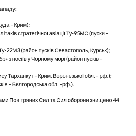
нападу:
уда – Крим);
ітаків стратегічної авіації Ту-95МС (пуски –
Ту-22М3 (район пусків Севастополь, Курськ);
р» з носіїв у Чорному морі (район пусків –
ису Тарханкут – Крим, Воронезької обл. – рф.);
ків – Бєлгородська обл. –рф.).
бами Повітряних Сил та Сил оборони знищено 44