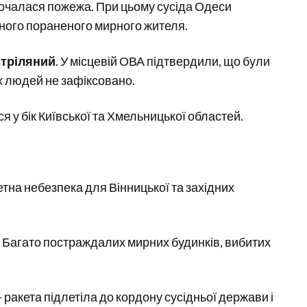
почалася пожежа. При цьому сусіда Одеси
дного пораненого мирного жителя.
стріляний
. У місцевій ОВА підтвердили, що були
х людей не зафіксовано.
я у бік Київської та Хмельницької областей.
тна небезпека для Вінницької та західних
. Багато постраждалих мирних будинків, вибитих
 ракета підлетіла до кордону сусідньої держави і