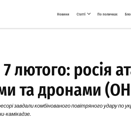
Новини
Статті
По поличках
Бло
Open dropdown menu
 7 лютого: росія а
ами та дронами (
ресорі завдали комбінованого повітряного удару по ук
и-камікадзе.