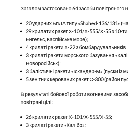
Загалом застосовано 64 засоби повітряного 
20 ударних БпЛА типу «Shahed-136/131» (Ча
29 крилатих ракет Х-101/Х-555/Х-55 з 10-ти л
Енгельс, Каспійське море);
4 крилаті ракети Х-22 з бомбардувальників 
3 крилаті ракети морського базування «Каліб
Новоросійськ);
3 балістичні ракети «Іскандер-М» (пуски із м
5 зенітних керованих ракет С-300 (район пус
В результаті бойової роботи вогневими засо
повітряні цілі:
26 крилатих ракет Х-101/Х-555/Х-55;
3 крилаті ракети «Калібр»;