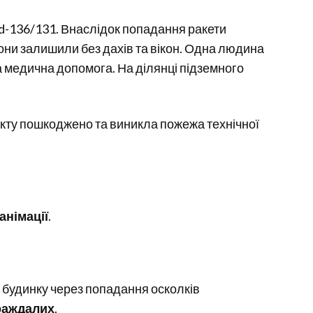
d-136/131. Внаслідок попадання ракети
они залишили без дахів та вікон. Одна людина
 медична допомога. На ділянці підземного
’єкту пошкоджено та виникла пожежа технічної
анімації
.
 будинку через попадання осколків
раждалих
.