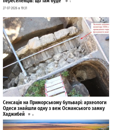
переселенців: що там буде
1
27-07-2026 в 19:31
Сенсація на Приморському бульварі: археологи
Одеси знайшли одну з веж Османського замку
Хаджибей
0
03-08-2026 в 08:49