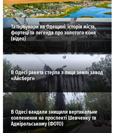
ВИБІР РЕДАКЦІЇ
Татарбунари на Одещині: історія міста,
фортеці та легенда про золотого коня
(відео)
В Одесі ракета стерла з лиця землі завод
«Айсберг»
В Одесі вандали знищили вертикальне
озеленення на проспекті Шевченку та
Адміральському (ФОТО)