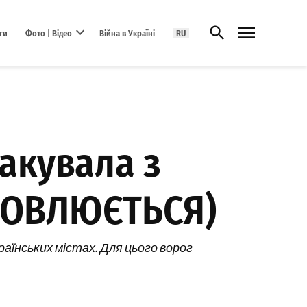
Відкрити пошук
ги
Фото | Відео
Війна в Україні
RU
Open dropdown menu
такувала з
ОНОВЛЮЄТЬСЯ)
раїнських містах. Для цього ворог