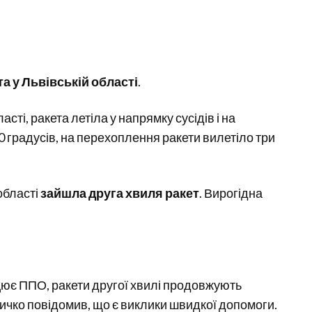
а у Львівській області
.
асті, ракета летіла у напрямку сусідів і на
0 градусів, на перехоплення ракети вилетіло три
 області
зайшла друга хвиля ракет
. Вирогідна
ацює ППО, ракети другої хвилі продовжують
ичко повідомив, що є виклики швидкої допомоги.