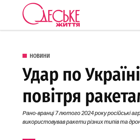
Перейти до вмісту
Одеське
Життя
ОПУБЛІКОВАНО В
НОВИНИ
Удар по Україні
повітря ракет
Рано-вранці 7 лютого 2024 року російські аг
використовував ракети різних типів та дрон