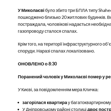
У Миколаєві
було збито три БПЛА типу Shahe
пошкоджено близько 20 житлових будинків. В
постраждала, чоловікові надається необхідна
газопроводу сталося спалах.
Крім того, на території інфраструктурного об
споруди. Наразі спалах локалізовано.
ОНОВЛЕНО о 8:30
Поранений чоловік у Миколаєві помер у ре
У Києві, за повідомленням мера Кличка:
загорілася квартира
у багатоквартирному
У Дніпровському районі столиці
двоє пост