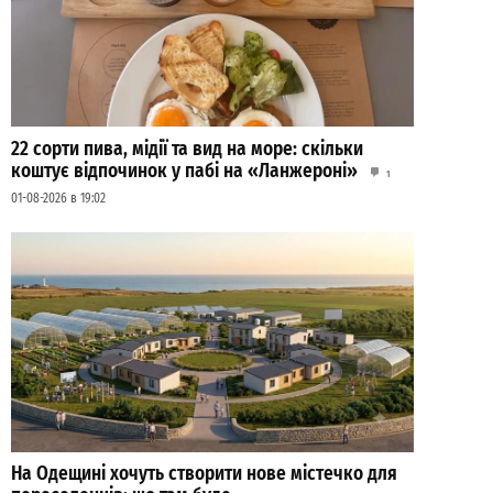
22 сорти пива, мідії та вид на море: скільки
коштує відпочинок у пабі на «Ланжероні»
1
01-08-2026 в 19:02
На Одещині хочуть створити нове містечко для