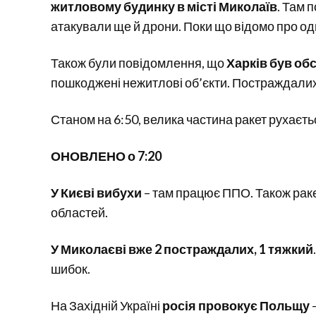
житловому будинку в місті Миколаїв
. Там 
атакували ще й дрони. Поки що відомо про о
Також були повідомлення, що
Харків був об
пошкоджені нежитлові об’єкти. Постраждали
Станом на 6:50, велика частина ракет рухаєтьс
ОНОВЛЕНО о 7:20
У Києві вибухи
– там працює ППО. Також раке
областей.
У Миколаєві вже 2 постраждалих, 1 тяжкий
шибок.
На Західній Україні
росія провокує Польщу
–