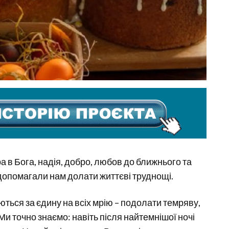
а в Бога, надія, добро, любов до ближнього та
ів допомагали нам долати життєві труднощі.
ються за єдину на всіх мрію – подолати темряву,
и точно знаємо: навіть після найтемнішої ночі