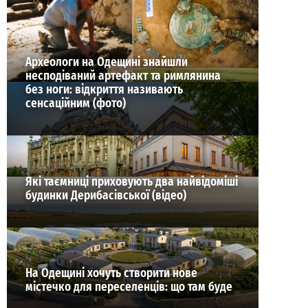
ВИБІР РЕДАКЦІЇ
Археологи на Одещині знайшли
несподіваний артефакт та римлянина
без ноги: відкриття називають
сенсаційним (фото)
Які таємниці приховують два найвідоміші
будинки Дерибасівської (відео)
На Одещині хочуть створити нове
містечко для переселенців: що там буде