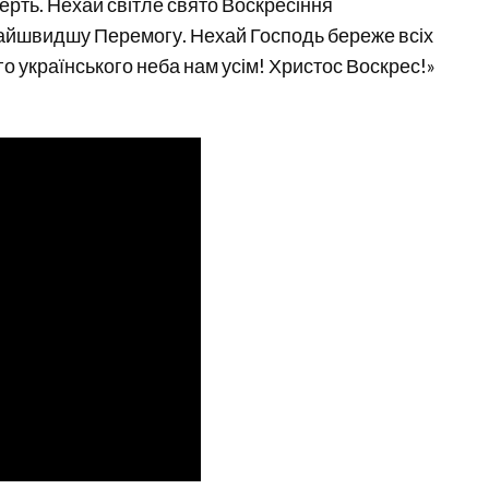
ерть. Нехай світле свято Воскресіння
кнайшвидшу Перемогу. Нехай Господь береже всіх
го українського неба нам усім! Христос Воскрес!»