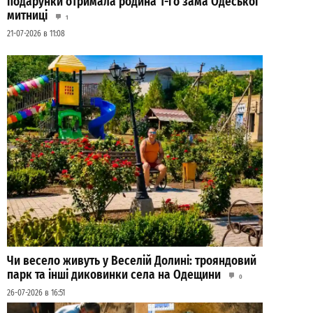
подарунки отримала родина 1-го зама Одеської
митниці
1
21-07-2026 в 11:08
Чи весело живуть у Веселій Долині: трояндовий
парк та інші диковинки села на Одещини
0
26-07-2026 в 16:51