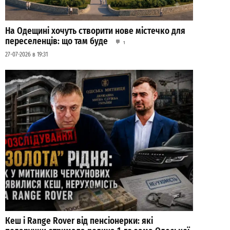
На Одещині хочуть створити нове містечко для
переселенців: що там буде
1
27-07-2026 в 19:31
Кеш і Range Rover від пенсіонерки: які