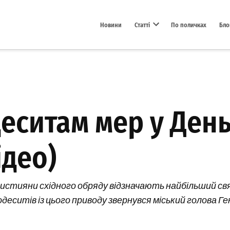
Новини
Статті
По поличках
Бло
Open dropdown menu
еситам мер у День
ідео)
 християни східного обряду відзначають найбільший с
деситів із цього приводу звернувся міський голова Ге