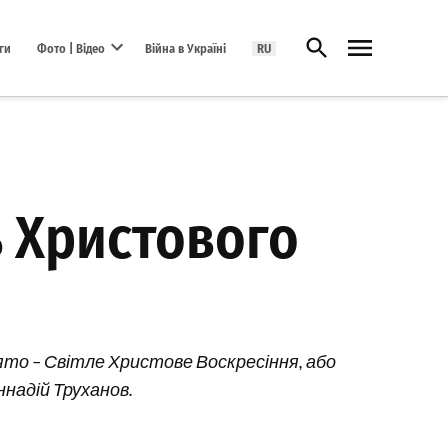
Відкрити пошук
ги
Фото | Відео
Війна в Україні
RU
Open dropdown menu
 Христового
вято – Світле Христове Воскресіння, або
ннадій Труханов.