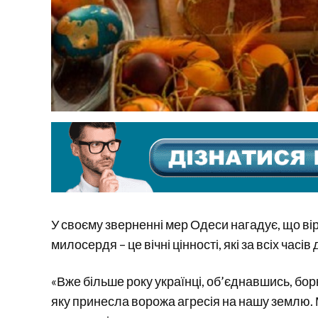
У своєму зверненні мер Одеси нагадує, що вір
милосердя – це вічні цінності, які за всіх час
«Вже більше року українці, об’єднавшись, бор
яку принесла ворожа агресія на нашу землю. М