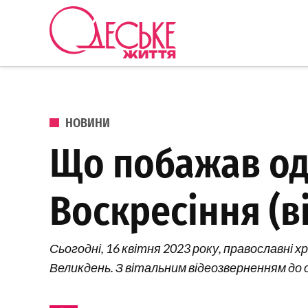
Перейти до вмісту
Одеське
Життя
ОПУБЛІКОВАНО В
НОВИНИ
Що побажав од
Воскресіння (в
Сьогодні, 16 квітня 2023 року, православні
Великдень. З вітальним відеозверненням до о