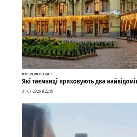
ІСТОРІЯ
,
МІСТО
,
СТАТТІ
Які таємниці приховують два найвідоміш
31-07-2026 в 22:15