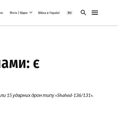
Відкрити пошук
ги
Фото | Відео
Війна в Україні
RU
Open dropdown menu
ами: є
ли 15 ударних дрон типу «Shahed-136/131».