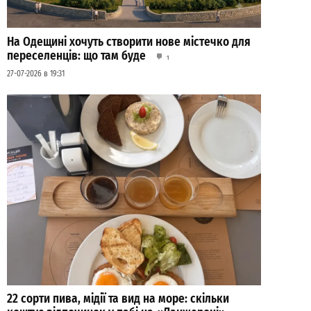
На Одещині хочуть створити нове містечко для
переселенців: що там буде
1
27-07-2026 в 19:31
22 сорти пива, мідії та вид на море: скільки