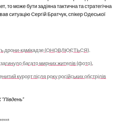
т, то може бути задіяна тактична та стратегічна
ував ситуацію Сергій Братчук, спікер Одеської
кують дрони-камікадзе (ОНОВЛЮЄТЬСЯ).
 загинуло багато мирних жителів (фото)
.
енитий курорт після року російських обстрілів
 “Південь”
гнення