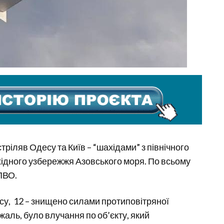
тріляв Одесу та Київ – “шахідами” з північного
 східного узбережжя Азовського моря. По всьому
ПВО.
есу, 12 – знищено силами протиповітряної
аль, було влучання по об’єкту, який