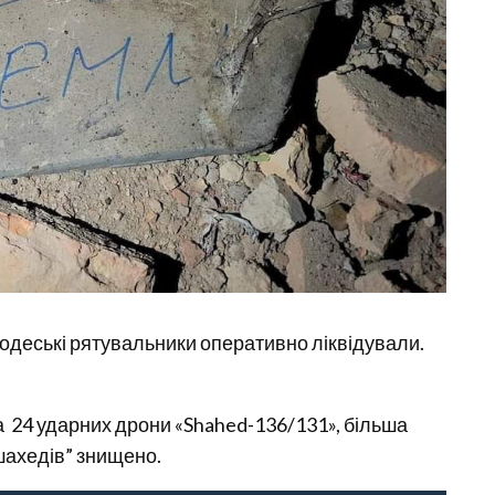
 одеські рятувальники оперативно ліквідували.
ла 24 ударних дрони «Shahed-136/131», більша
“шахедів” знищено.