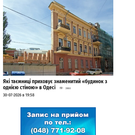
Які таємниці приховує знаменитий «будинок з
однією стіною» в Одесі
3980
30-07-2026 в 19:58