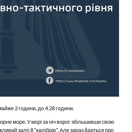
майже 2 години, до 4.28 години.
Чорне море. У морі за ніч ворог збільшивши свою
можливий залп 8 “калібрів”. Але зараз йдеться про