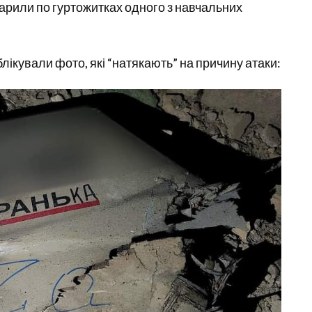
арили по гуртожитках одного з навчальних
ікували фото, які “натякають” на причину атаки: