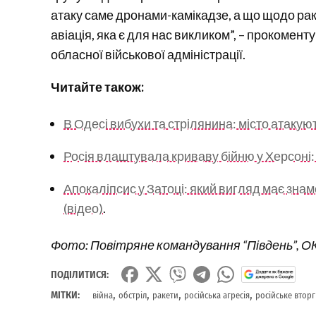
атаку саме дронами-камікадзе, а що щодо раке
авіація, яка є для нас викликом”, – прокомент
обласної військової адміністрації.
Читайте також:
В Одесі вибухи та стрілянина: місто ата
Росія влаштувала криваву бійню у Херсоні:
Апокаліпсис у Затоці: який вигляд має знам
(відео)
.
Фото: Повітряне командування “Південь”, ОК
ПОДІЛИТИСЯ:
,
,
,
,
МІТКИ:
війна
обстріл
ракети
російська агресія
російське втор