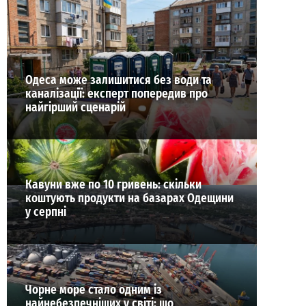
ВИБІР РЕДАКЦІЇ
Одеса може залишитися без води та
каналізації: експерт попередив про
найгірший сценарій
Кавуни вже по 10 гривень: скільки
коштують продукти на базарах Одещини
у серпні
Чорне море стало одним із
найнебезпечніших у світі: що