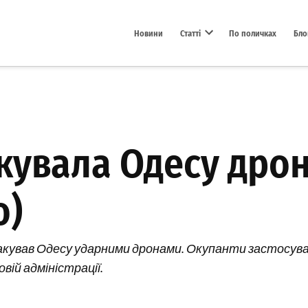
Новини
Статті
По поличках
Бло
Open dropdown menu
акувала Одесу дрон
о)
атакував Одесу ударними дронами. Окупанти застосува
вій адміністрації.