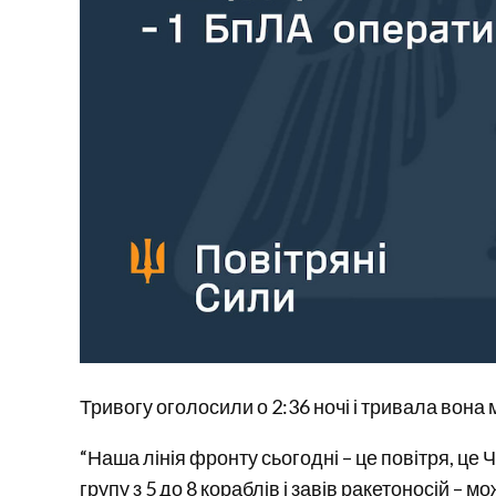
Тривогу оголосили о 2:36 ночі і тривала вона 
“Наша лінія фронту сьогодні – це повітря, це 
групу з 5 до 8 кораблів і завів ракетоносій – 