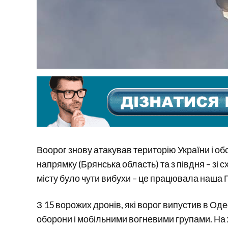
Воорог знову атакував територію України і обс
напрямку (Брянська область) та з півдня – зі
місту було чути вибухи – це працювала наша 
З 15 ворожих дронів, які ворог випустив в Од
оборони і мобільними вогневими групами. На ж