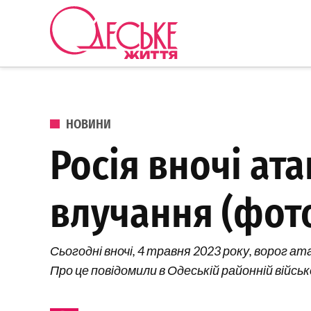
Перейти до вмісту
Одеське
Життя
ОПУБЛІКОВАНО В
НОВИНИ
Росія вночі ат
влучання (фот
Сьогодні вночі, 4 травня 2023 року, ворог 
Про це повідомили в Одеській районній військо