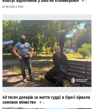
коштує відпочинок у пабі на «Ланжероні»
1
01-08-2026 в 19:02
40 тисяч доларів за життя судді: в Одесі зірвали
замовне вбивство
0
03-08-2026 в 22:17