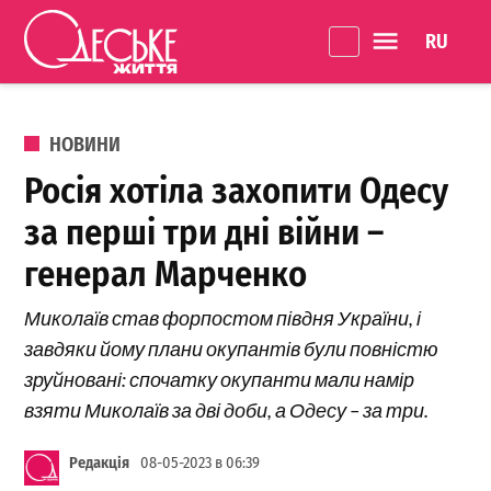
Перейти до вмісту
Language 
Одеське
Життя
ОПУБЛІКОВАНО В
НОВИНИ
Росія хотіла захопити Одесу
за перші три дні війни –
генерал Марченко
Миколаїв став форпостом півдня України, і
завдяки йому плани окупантів були повністю
зруйновані: спочатку окупанти мали намір
взяти Миколаїв за дві доби, а Одесу – за три.
Редакція
08-05-2023 в 06:39