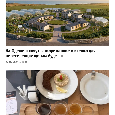
На Одещині хочуть створити нове містечко для
переселенців: що там буде
1
27-07-2026 в 19:31