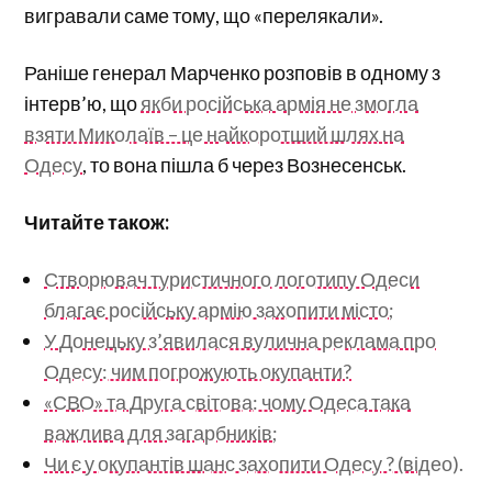
вигравали саме тому, що «перелякали».
Раніше генерал Марченко розповів в одному з
інтерв’ю, що
якби російська армія не змогла
взяти Миколаїв – це найкоротший шлях на
Одесу
, то вона пішла б через Вознесенськ.
Читайте також:
Створювач туристичного логотипу Одеси
благає російську армію захопити місто;
У Донецьку з’явилася вулична реклама про
Одесу: чим погрожують окупанти?
«СВО» та Друга світова: чому Одеса така
важлива для загарбників;
Чи є у окупантів шанс захопити Одесу ? (відео).