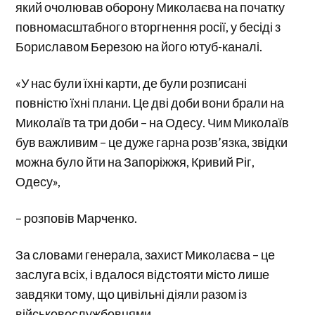
який очолював оборону Миколаєва на початку
повномасштабного вторгнення росії, у бесіді з
Бориславом Березою на його ютуб-каналі.
«У нас були їхні карти, де були розписані
повністю їхні плани. Це дві доби вони брали на
Миколаїв та три доби – на Одесу. Чим Миколаїв
був важливим – це дуже гарна розв’язка, звідки
можна було йти на Запоріжжя, Кривий Ріг,
Одесу»,
– розповів Марченко.
За словами генерала, захист Миколаєва – це
заслуга всіх, і вдалося відстояти місто лише
завдяки тому, що цивільні діяли разом із
військовослужбовцями.