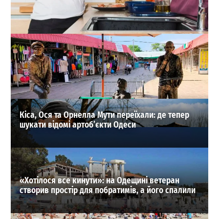
Що таке утилізатор харчових відходів і як він
працює
0
30-07-2026 в 17:49
ВИБІР РЕДАКЦІЇ
Кіса, Ося та Орнелла Мути переїхали: де тепер
шукати відомі артоб’єкти Одеси
«Хотілося все кинути»: на Одещині ветеран
створив простір для побратимів, а його спалили