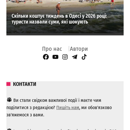
Скільки коштує тиждень в Одесі у 2026 році:
туристи назвали суми, які шокують
Про нас
Автори
Facebook Page
YouTube
Instagram
Telegram
TikTok
КОНТАКТИ
Ви стали свідком важливої ​​події і маєте чим
поділитися з редакцією?
Пишіть нам
, ми обов'язково
зв'яжемося з вами.