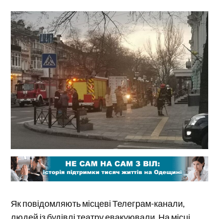
Як повідомляють місцеві Телеграм-канали,
людей із будівлі театру евакуювали. На місці