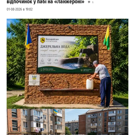
відпочинок у пабі на «Ланжероні»
1
01-08-2026 в 19:02
На півдні Одещини відкрили сучасний бювет із
питною водою
0
04-08-2026 в 19:52