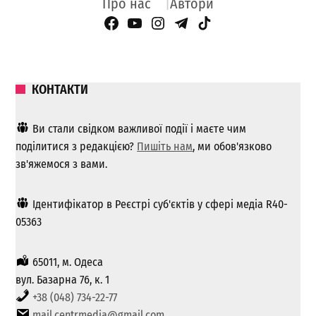
Про нас
Автори
Facebook Page
YouTube
Instagram
Telegram
TikTok
КОНТАКТИ
Ви стали свідком важливої ​​події і маєте чим
поділитися з редакцією?
Пишіть нам
, ми обов'язково
зв'яжемося з вами.
Ідентифікатор в Реєстрі суб'єктів у сфері медіа R40-
05363
65011, м. Одеса
вул. Базарна 76, к. 1
+38 (048) 734-22-77
mail.centrmedia@gmail.com