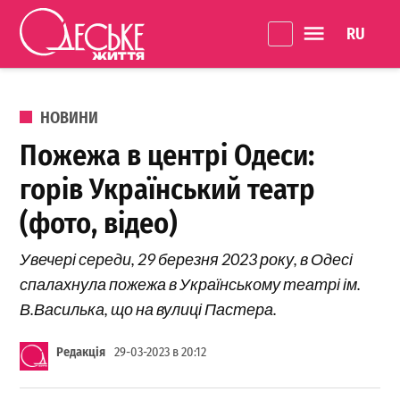
Перейти до вмісту
Language 
Одеське
Життя
ОПУБЛІКОВАНО В
НОВИНИ
Пожежа в центрі Одеси:
горів Український театр
(фото, вiдео)
Увечері середи, 29 березня 2023 року, в Одесі
спалахнула пожежа в Українському театрі ім.
В.Василька, що на вулиці Пастера.
Редакція
29-03-2023 в 20:12