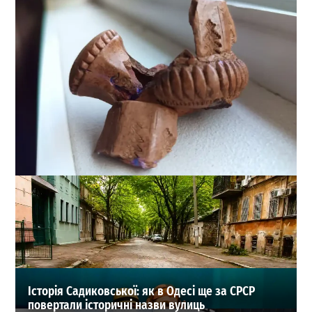
2500 років історії: що приховує земля в самому центрі
Одеси? (фоторепортаж)
0
31-07-2026 в 13:32
ВИБІР РЕДАКЦІЇ
Історія Садиковської: як в Одесі ще за СРСР
повертали історичні назви вулиць