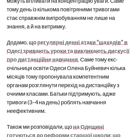
можуть впливати на концентрацію уваги. Саме
тому день із кількома повітряними тривогами
стає справжнім випробуванням не лише на
знання, а й на витримку.
Додамо, що
регулярні денні атаки “шахедів” в
Одесі зривають уроки та викликають дискусії
про дистанційне навчання
. Саме тому екс-
очільниця освіти Одеси Олена Буйневич кілька
місяців тому пропонувала компетентним
органам розглянути перехід на дистанційку з
очними класами. Батьки підтримують, адже
тривоги (3–4 на день) роблять навчання
неефективним.
Також ми розповідали, що
на Одещині
готуються до реформи старшої школи: що