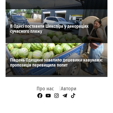
В Одесі поставили Шекспіра у декораціях
сучасного пляжу
Південь Одещини завалило дешевими кавунами:
пропозиція перевищила попит
Про нас
Автори
Facebook Page
YouTube
Instagram
Telegram
TikTok