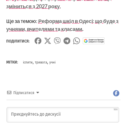
зміниться з 2027 року
.
Ще за темою:
Реформа шкіл в Одесі: що буде з
учнями, вчителями та класами
.
ПОДІЛИТИСЯ:
,
,
МІТКИ:
іспити
тривога
учні
Підписатися
500