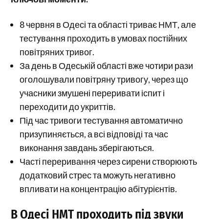
8 червня в Одесі та області триває НМТ, але
тестування проходить в умовах постійних
повітряних тривог.
За день в Одеській області вже чотири рази
оголошували повітряну тривогу, через що
учасники змушені переривати іспит і
переходити до укриттів.
Під час тривоги тестування автоматично
призупиняється, а всі відповіді та час
виконання завдань зберігаються.
Часті переривання через сирени створюють
додатковий стрес та можуть негативно
впливати на концентрацію абітурієнтів.
В Одесі НМТ проходить під звуки