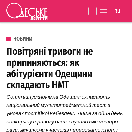
Перейти до вмісту
Language 
Одеське
Життя
ОПУБЛІКОВАНО В
НОВИНИ
Повітряні тривоги не
припиняються: як
абітурієнти Одещини
складають НМТ
Сотні випускників на Одещині складають
національний мультипредметний тест в
умовах постійної небезпеки. Лише за один день
повітряну тривогу оголошували вже чотири
рази, змушуючи учасників переривати іспит і