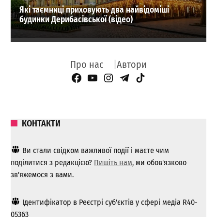
Які таємниці приховують два найвідоміші
будинки Дерибасівської (відео)
Про нас
Автори
Facebook Page
YouTube
Instagram
Telegram
TikTok
КОНТАКТИ
Ви стали свідком важливої ​​події і маєте чим
поділитися з редакцією?
Пишіть нам
, ми обов'язково
зв'яжемося з вами.
Ідентифікатор в Реєстрі суб'єктів у сфері медіа R40-
05363