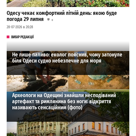
Одесу чекає комфортний літній день: якою буде
погода 29 липня
0
28-07-2026 в 20:28
ВИБІР РЕДАКЦІЇ
Не лише паливо: еколог пояснив, чому затонуле
біля Одеси судно небезпечне для моря
Археологи на Одещині знайшли несподіваний
артефакт та римлянина без ноги: відкриття
називають сенсаційним (фото)