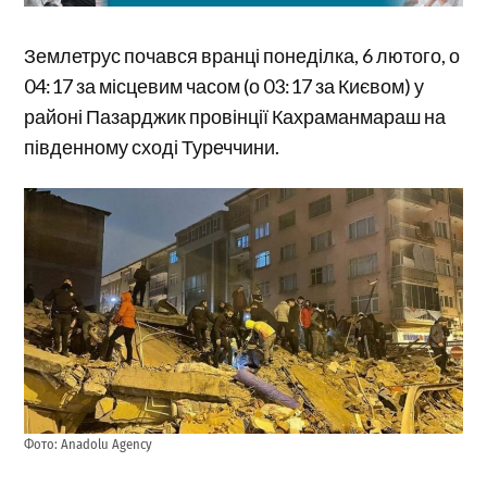
Землетрус почався вранці понеділка, 6 лютого, о
04:17 за місцевим часом (о 03:17 за Києвом) у
районі Пазарджик провінції Кахраманмараш на
південному сході Туреччини.
Фото: Anadolu Agency