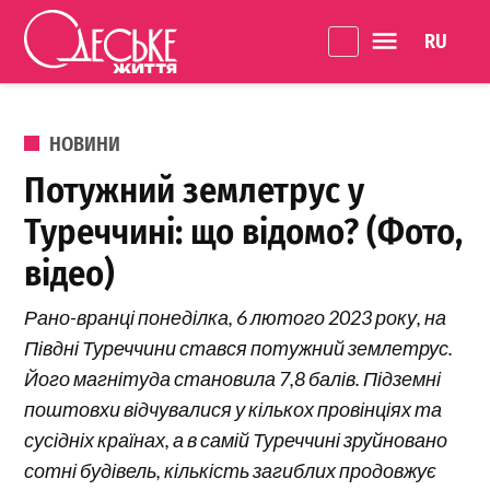
Перейти до вмісту
Language 
Одеське
Життя
ОПУБЛІКОВАНО В
НОВИНИ
Потужний землетрус у
Туреччині: що відомо? (Фото,
відео)
Рано-вранці понеділка, 6 лютого 2023 року, на
Півдні Туреччини стався потужний землетрус.
Його магнітуда становила 7,8 балів. Підземні
поштовхи відчувалися у кількох провінціях та
сусідніх країнах, а в самій Туреччині зруйновано
сотні будівель, кількість загиблих продовжує