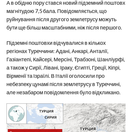
А в обідню пору стався новий підземний поштовх
магнітудою 7,5 бала. Повідомляється, що
руйнування після другого землетрусу можуть
бути ще більш масштабними, ніж після першого.
Підземні поштовхи відчувалися в кількох
регіонах Туреччини: Адані, Анкарі, Анталії,
Газіантепі, Кайсері, Мерсіні, Трабзоні, Шанліурфі,
а також у Сирії, Лівані, Іраку, Єгипті, Греції, Кіпрі,
Вірменії та Ізраїлі. В Італії оголосили про
небезпеку цунамі після землетрусу в Туреччині,
але незабаром повідомлення було відкликано.