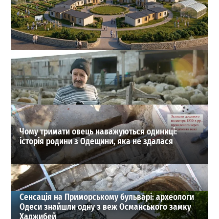
На Одещині хочуть створити нове містечко для
переселенців: що там буде
1
27-07-2026 в 19:31
ВИБІР РЕДАКЦІЇ
Чому тримати овець наважуються одиниці:
історія родини з Одещини, яка не здалася
Сенсація на Приморському бульварі: археологи
Одеси знайшли одну з веж Османського замку
Хаджибей