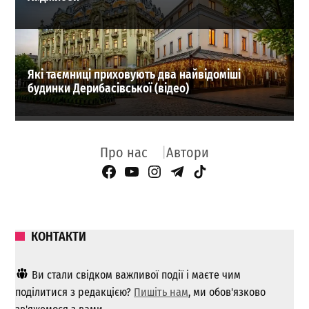
Які таємниці приховують два найвідоміші
будинки Дерибасівської (відео)
Про нас
Автори
Facebook Page
YouTube
Instagram
Telegram
TikTok
КОНТАКТИ
Ви стали свідком важливої ​​події і маєте чим
поділитися з редакцією?
Пишіть нам
, ми обов'язково