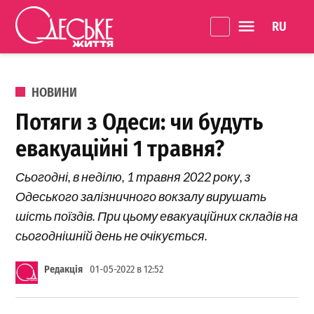
Перейти до вмісту
Language 
Одеське
Життя
ОПУБЛІКОВАНО В
НОВИНИ
Потяги з Одеси: чи будуть
евакуаційні 1 травня?
Сьогодні, в неділю, 1 травня 2022 року, з
Одеського залізничного вокзалу вирушать
шість поїздів. При цьому евакуаційних складів на
сьогоднішній день не очікується.
Редакція
01-05-2022 в 12:52