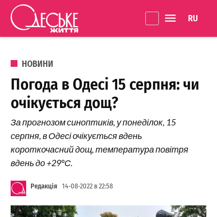
Перейти до вмісту
Language 
Одеське
Життя
ОПУБЛІКОВАНО В
НОВИНИ
Погода в Одесі 15 серпня: чи
очікується дощ?
За прогнозом синоптиків, у понеділок, 15
серпня, в Одесі очікується вдень
короткочасний дощ, температура повітря
вдень до +29°С.
Редакція
14-08-2022 в 22:58