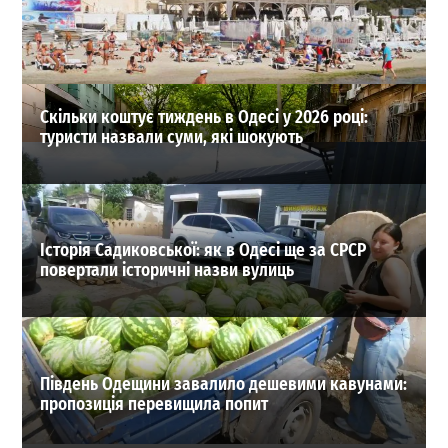
розглянути тарифи на воду
0
31-07-2026 в 14:27
ВИБІР РЕДАКЦІЇ
Скільки коштує тиждень в Одесі у 2026 році:
туристи назвали суми, які шокують
Історія Садиковської: як в Одесі ще за СРСР
повертали історичні назви вулиць
Південь Одещини завалило дешевими кавунами:
пропозиція перевищила попит