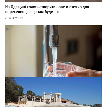
На Одещині хочуть створити нове містечко для
переселенців: що там буде
1
27-07-2026 в 19:31
Через прильоти виконком Одеси знову не зміг