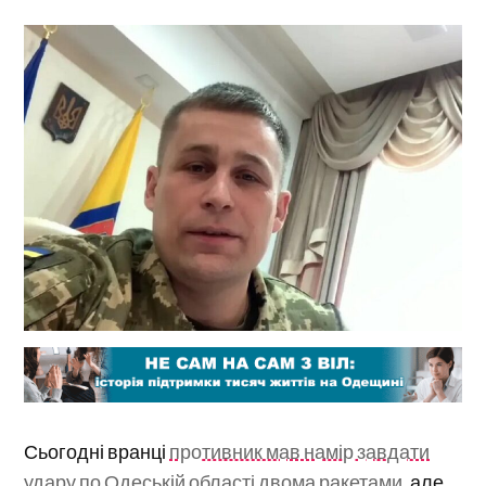
Сьогодні вранці
противник мав намір завдати
удару по Одеській області двома ракетами
, але,