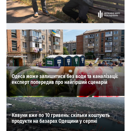
40 тисяч доларів за життя судді: в Одесі зірвали
замовне вбивство
0
03-08-2026 в 22:17
ВИБІР РЕДАКЦІЇ
Одеса може залишитися без води та каналізації:
експерт попередив про найгірший сценарій
Кавуни вже по 10 гривень: скільки коштують
продукти на базарах Одещини у серпні