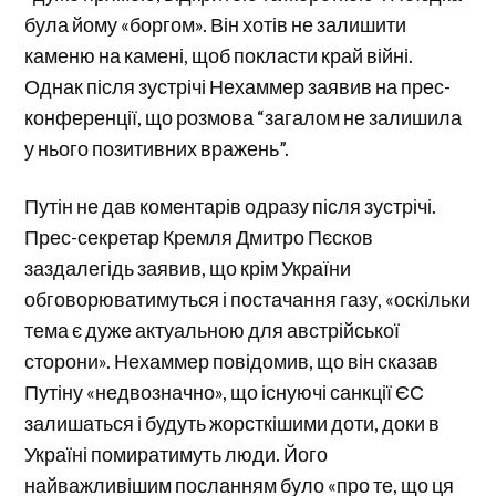
була йому «боргом». Він хотів не залишити
каменю на камені, щоб покласти край війні.
Однак після зустрічі Нехаммер заявив на прес-
конференції, що розмова “загалом не залишила
у нього позитивних вражень”.
Путін не дав коментарів одразу після зустрічі.
Прес-секретар Кремля Дмитро Пєсков
заздалегідь заявив, що крім України
обговорюватимуться і постачання газу, «оскільки
тема є дуже актуальною для австрійської
сторони». Нехаммер повідомив, що він сказав
Путіну «недвозначно», що існуючі санкції ЄС
залишаться і будуть жорсткішими доти, доки в
Україні помиратимуть люди. Його
найважливішим посланням було «про те, що ця