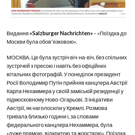
Видання
«Salzburger Nachrichten»
– «Поїздка до
Москви була обов’язковою».
МОСКВА. Це була зустріч віч-на-віч, без спільних
зустрічей з пресою і навіть без офіційних
вітальних фотографій. У понеділок президент
Росії Володимир Путін прийняв канцлера Австрії
Карла Нехаммера у своїй заміській резиденції у
підмосковному Ново-Огарьові. З ініціативи
Австрії, як наголосили у Кремлі. Розмова
тривала близько години і, за словами
федерального канцлера Нехаммера, була
«дуже прямою, відкритою та жорсткою». Поїздка