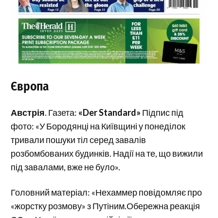
Європа
Австрія
. Газета:
«Der Standard»
Підпис під
фото: «У Бородянці на Київщині у понеділок
тривали пошуки тіл серед завалів
розбомбованих будинків. Надії на те, що вижили
під завалами, вже не було».
Головний матеріал: «Нехаммер повідомляє про
«жорстку розмову» з Путіним.Обережна реакція