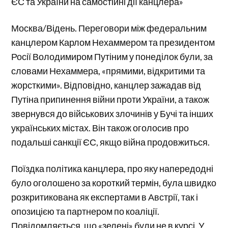
ЄС та України на самостійні дії канцлера»
Москва/Відень. Переговори між федеральним
канцлером Карлом Нехаммером та президентом
Росії Володимиром Путіним у понеділок були, за
словами Нехаммера, «прямими, відкритими та
жорсткими». Відповідно, канцлер зажадав від
Путіна припинення війни проти України, а також
звернувся до військових злочинів у Бучі та інших
українських містах. Він також оголосив про
подальші санкції ЄС, якщо війна продовжиться.
Поїздка політика канцлера, про яку напередодні
було оголошено за короткий термін, була швидко
розкритикована як експертами в Австрії, так і
опозицією та партнером по коаліції.
Повідомляється, що «зелені» були не в курсі. У