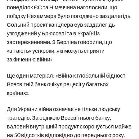
понеділок ЄС та Німеччина наголосили, що
поїздку Нехаммера було погоджено заздалегідь.
Сольний проект канцлера був заздалегідь
узгоджений у Брюсселі та в Україні із
застереженнями. З Берліна говорили, що
«вітають» усі кроки, які можуть сприяти
закінченню війни»
Ще один матеріал: «Війна к глобальній бідності
Всесвітній банк очікує рецесії у багатьох
країнах».
Для України війна означає не тільки людську
трагедію. За оцінкою Всесвітнього банку,
валовий внутрішній продукт скорочується майже
на 50 відсотків відповідно до переднього року.