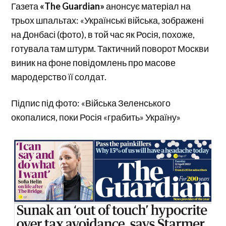
Газета
«The Guardian»
анонсує матеріал на
трьох шпальтах: «Українські війська, зображені
на Донбасі (фото), в той час як Росія, похоже,
готувала там штурм. Тактичний поворот Москви
виник на фоне повідомлень про масове
мародерство її солдат.
Підпис під фото: «Війська Зеленського
окопалися, поки Росія «грабить» Україну»