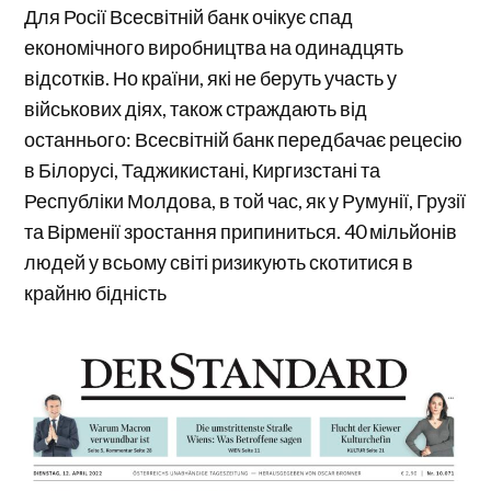
Для Росії Всесвітній банк очікує спад
економічного виробництва на одинадцять
відсотків. Но країни, які не беруть участь у
військових діях, також страждають від
останнього: Всесвітній банк передбачає рецесію
в Білорусі, Таджикистані, Киргизстані та
Республіки Молдова, в той час, як у Румунії, Грузії
та Вірменії зростання припиниться. 40 мільйонів
людей у всьому світі ризикують скотитися в
крайню бідність