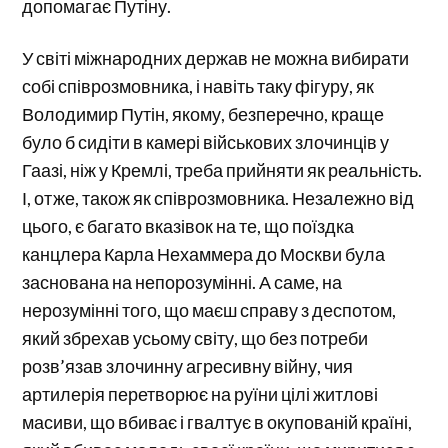
допомагає Путіну.
У світі міжнародних держав не можна вибирати
собі співрозмовника, і навіть таку фігуру, як
Володимир Путін, якому, безперечно, краще
було б сидіти в камері військових злочинців у
Гаазі, ніж у Кремлі, треба прийняти як реальність.
І, отже, також як співрозмовника. Незалежно від
цього, є багато вказівок на те, що поїздка
канцлера Карла Нехаммера до Москви була
заснована на непорозумінні. А саме, на
нерозумінні того, що маєш справу з деспотом,
який збрехав усьому світу, що без потреби
розв’язав злочинну агресивну війну, чия
артилерія перетворює на руїни цілі житлові
масиви, що вбиває і гвалтує в окупованій країні,