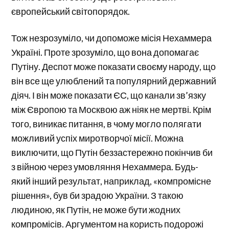
європейський світопорядок.
Тож незрозуміло, чи допоможе місія Нехаммера
Україні. Проте зрозуміло, що вона допомагає
Путіну. Деспот може показати своєму народу, що
він все ще улюблений та популярний державний
діяч. І він може показати ЄС, що канали зв’язку
між Європою та Москвою аж ніяк не мертві. Крім
того, виникає питання, в чому могло полягати
можливий успіх миротворчої місії. Можна
виключити, що Путін беззастережно покінчив би
з війною через умовляння Нехаммера. Будь-
який інший результат, наприклад, «компромісне
рішення», був би зрадою України. З такою
людиною, як Путін, не може бути жодних
компромісів. Аргументом на користь подорожі