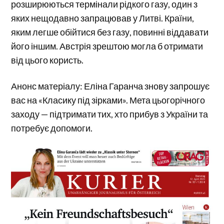
розширюються термінали рідкого газу, один з
яких нещодавно запрацював у Литві. Країни,
яким легше обійтися без газу, повинні віддавати
його іншим. Австрія зрештою могла б отримати
від цього користь.
Анонс матеріалу: Еліна Гаранча знову запрошує
вас на «Класику під зірками». Мета цьогорічного
заходу — підтримати тих, хто прибув з України та
потребує допомоги.