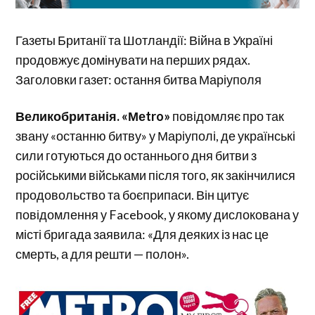
Газеты Британії та Шотландії: Війна в Україні
продовжує домінувати на перших рядах.
Заголовки газет: остання битва Маріуполя
Великобританія. «Меtro»
повідомляє про так
звану «останню битву» у Маріуполі, де українські
сили готуються до останнього дня битви з
російськими військами після того, як закінчилися
продовольство та боєприпаси. Він цитує
повідомлення у Facebook, у якому дислокована у
місті бригада заявила: «Для деяких із нас це
смерть, а для решти — полон».