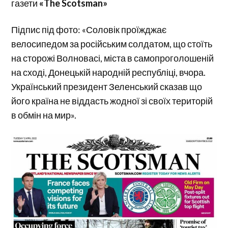
газети
«The Scotsman»
Підпис під фото: «Соловік проїжджає
велосипедом за російським солдатом, що стоїть
на сторожі Волновасі, міста в самопроголошеній
на сході, Донецькій народній республіці, вчора.
Український президент Зеленський сказав що
його країна не віддасть жодної зі своїх територій
в обмін на мир».