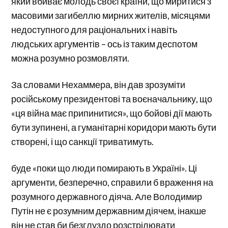
який вбиває молодь своєї країни, що миритися з
масовими загибеллю мирних жителів, місяцями
недоступного для раціональних і навіть
людських аргументів – ось із таким деспотом
можна розумно розмовляти.
За словами Нехаммера, він дав зрозуміти
російському президентові та воєначальнику, що
«ця війна має припинитися», що бойові дії мають
бути зупинені, а гуманітарні коридори мають бути
створені, і що санкції триватимуть.
буде «поки що люди помирають в Україні». Ці
аргументи, безперечно, справили б враження на
розумного державного діяча. Але Володимир
Путін не є розумним державним діячем, інакше
він не став би безглуздо розстрілювати