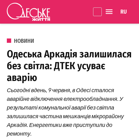
Перейти до вмісту
Language 
Одеське
Життя
ОПУБЛІКОВАНО В
НОВИНИ
Одеська Аркадія залишилася
без світла: ДТЕК усуває
аварію
Сьогодні вдень, 9 червня, в Одесі сталося
аварійне відключення електрообладнання. У
результаті комунальної аварії без світла
залишилася частина мешканців мікрорайону
Аркадія. Енергетики вже приступили до
ремонту.