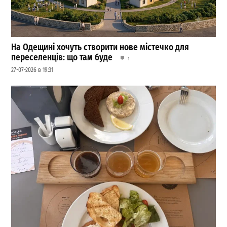
На Одещині хочуть створити нове містечко для
переселенців: що там буде
1
27-07-2026 в 19:31