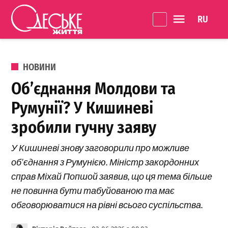
Перейти до вмісту
Language 
Одеське
Життя
ОПУБЛІКОВАНО В
НОВИНИ
Об’єднання Молдови та
Румунії? У Кишиневі
зробили гучну заяву
У Кишиневі знову заговорили про можливе
об’єднання з Румунією. Міністр закордонних
справ Міхай Попшой заявив, що ця тема більше
не повинна бути табуйованою та має
обговорюватися на рівні всього суспільства.