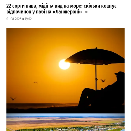
22 сорти пива, мідії та вид на море: скільки коштує
відпочинок у пабі на «Ланжероні»
1
01-08-2026 в 19:02
Одесу накриє нова хвиля спеки: коли прогнозують
довгоочікуване похолодання
0