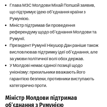
Глава МЗС Молдови Міхай Попшой заявив,
що підтримує ідею об’єднання країни з
Румунією.
Міністр підтримав би проведення
референдуму щодо об’єднання Молдови та
Румунії.
Президент Румунії Нікушор Дан раніше також
висловлював підтримку ідеї об’єднання, але
за умови політичної волі обох держав.
У Молдові немає єдиної позиції щодо
уніонізму: прихильники вважають його
гарантією безпеки, противники виступають
категорично проти.
Міністр Молдови підтримав
об’єднання з Румунією