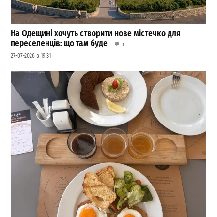
На Одещині хочуть створити нове містечко для
переселенців: що там буде
1
27-07-2026 в 19:31