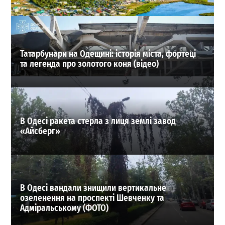
03-08-2026 в 19:24
ВИБІР РЕДАКЦІЇ
Татарбунари на Одещині: історія міста, фортеці
та легенда про золотого коня (відео)
В Одесі ракета стерла з лиця землі завод
«Айсберг»
В Одесі вандали знищили вертикальне
озеленення на проспекті Шевченку та
Адміральському (ФОТО)