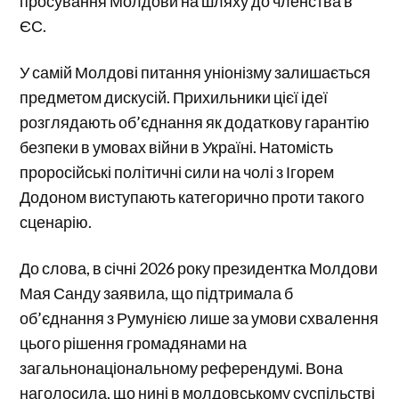
просування Молдови на шляху до членства в
ЄС.
У самій Молдові питання уніонізму залишається
предметом дискусій. Прихильники цієї ідеї
розглядають об’єднання як додаткову гарантію
безпеки в умовах війни в Україні. Натомість
проросійські політичні сили на чолі з Ігорем
Додоном виступають категорично проти такого
сценарію.
До слова, в січні 2026 року президентка Молдови
Мая Санду заявила, що підтримала б
об’єднання з Румунією лише за умови схвалення
цього рішення громадянами на
загальнонаціональному референдумі. Вона
наголосила, що нині в молдовському суспільстві